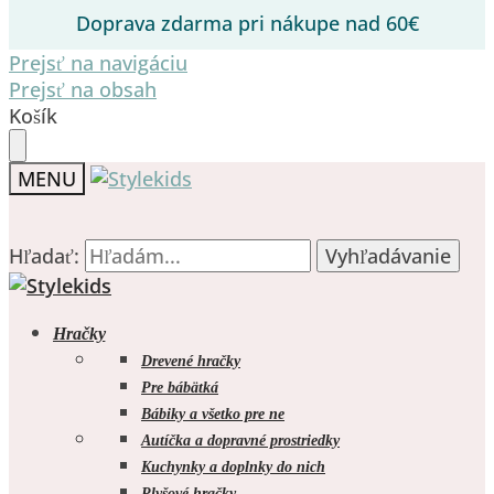
Doprava zdarma pri nákupe nad 60€
Prejsť na navigáciu
Prejsť na obsah
Košík
MENU
Hľadať:
Hľadať:
Vyhľadávanie
Vyhľadávanie
Hračky
Drevené hračky
Pre bábätká
Bábiky a všetko pre ne
0.00
€
0
Autíčka a dopravné prostriedky
Kuchynky a doplnky do nich
Plyšové hračky