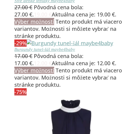
Sivé detské tepláky maybe4baby
27.00
€
Pôvodná cena bola:
27.00 €.
19.00
€
Aktuálna cena je: 19.00 €.
Výber možností
Tento produkt má viacero
variantov. Možnosti si môžete vybrať na
stránke produktu.
-29%
Burgundy tunel-šál maybe4baby
17.00
€
Pôvodná cena bola:
17.00 €.
12.00
€
Aktuálna cena je: 12.00 €.
Výber možností
Tento produkt má viacero
variantov. Možnosti si môžete vybrať na
stránke produktu.
-75%