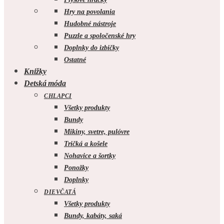
Hry na povolania
Hudobné nástroje
Puzzle a spoločenské hry
Doplnky do izbičky
Ostatné
Knižky
Detská móda
CHLAPCI
Všetky produkty
Bundy
Mikiny, svetre, pulóvre
Tričká a košele
Nohavice a šortky
Ponožky
Doplnky
DIEVČATÁ
Všetky produkty
Bundy, kabáty, saká