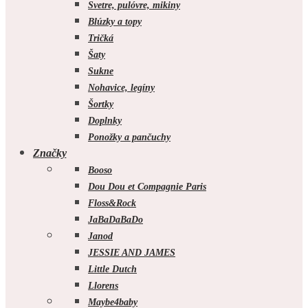
Svetre, pulóvre, mikiny
Blúzky a topy
Tričká
Šaty
Sukne
Nohavice, legíny
Šortky
Doplnky
Ponožky a pančuchy
Značky
Booso
Dou Dou et Compagnie Paris
Floss&Rock
JaBaDaBaDo
Janod
JESSIE AND JAMES
Little Dutch
Llorens
Maybe4baby