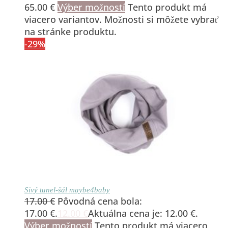
65.00
€
Výber možností
Tento produkt má
viacero variantov. Možnosti si môžete vybrať
na stránke produktu.
-29%
Sivý tunel-šál maybe4baby
17.00
€
Pôvodná cena bola:
17.00 €.
12.00
€
Aktuálna cena je: 12.00 €.
Výber možností
Tento produkt má viacero