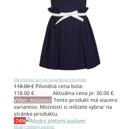
Dievčenské šaty so stojačikom Charlotte
118.00
€
Pôvodná cena bola:
118.00 €.
30.00
€
Aktuálna cena je: 30.00 €.
Výber možností
Tento produkt má viacero
variantov. Možnosti si môžete vybrať na
stránke produktu.
-74%
Modrý pletený pulóver