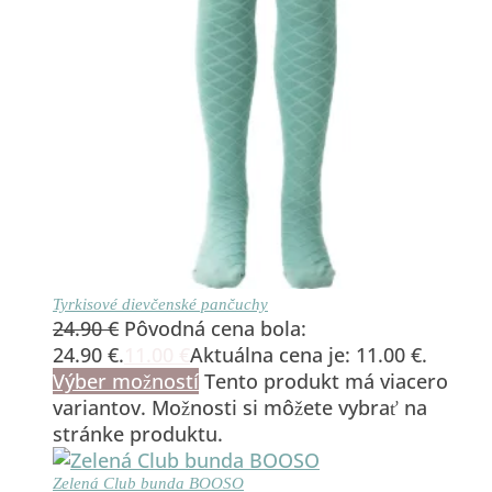
Tyrkisové dievčenské pančuchy
24.90
€
Pôvodná cena bola:
24.90 €.
11.00
€
Aktuálna cena je: 11.00 €.
Výber možností
Tento produkt má viacero
variantov. Možnosti si môžete vybrať na
stránke produktu.
Zelená Club bunda BOOSO