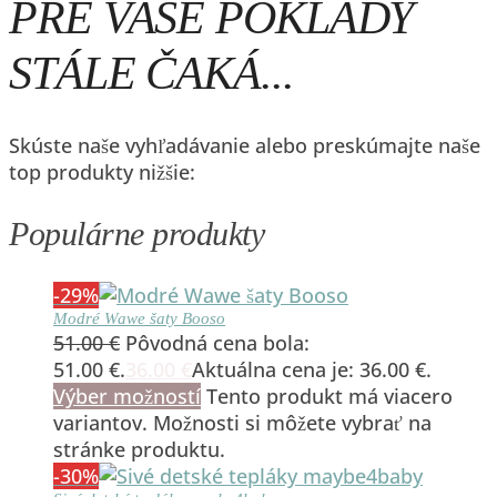
PRE VAŠE POKLADY
STÁLE ČAKÁ...
Skúste naše vyhľadávanie alebo preskúmajte naše
top produkty nižšie:
Populárne produkty
-29%
Modré Wawe šaty Booso
51.00
€
Pôvodná cena bola:
51.00 €.
36.00
€
Aktuálna cena je: 36.00 €.
Výber možností
Tento produkt má viacero
variantov. Možnosti si môžete vybrať na
stránke produktu.
-30%