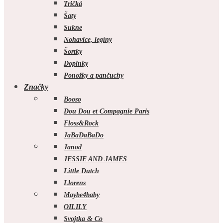
Tričká
Šaty
Sukne
Nohavice, legíny
Šortky
Doplnky
Ponožky a pančuchy
Značky
Booso
Dou Dou et Compagnie Paris
Floss&Rock
JaBaDaBaDo
Janod
JESSIE AND JAMES
Little Dutch
Llorens
Maybe4baby
OILILY
Svojtka & Co