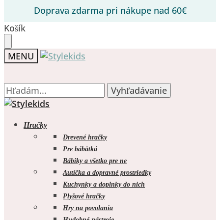
Prejsť
Prejsť
Doprava zdarma pri nákupe nad 60€
na
na
navigáciu
obsah
Košík
MENU
Hľadať:
Hľadať:
Vyhľadávanie
Vyhľadávanie
Hračky
Drevené hračky
Pre bábätká
Bábiky a všetko pre ne
0.00
€
0
Autíčka a dopravné prostriedky
Kuchynky a doplnky do nich
Plyšové hračky
Hry na povolania
Hudobné nástroje