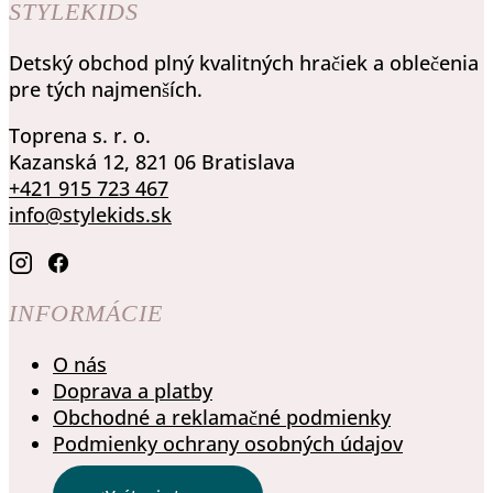
STYLEKIDS
bola:
je:
má
Možnosti
17.00 €.
12.00 €.
viacero
si
Detský obchod plný kvalitných hračiek a oblečenia
variantov.
môžete
pre tých najmenších.
Možnosti
vybrať
si
na
Toprena s. r. o.
môžete
stránke
Kazanská 12, 821 06 Bratislava
vybrať
produktu.
+421 915 723 467
na
info@stylekids.sk
stránke
produktu.
INFORMÁCIE
O nás
Doprava a platby
Obchodné a reklamačné podmienky
Podmienky ochrany osobných údajov