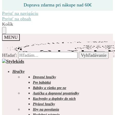
Doprava zdarma pri nákupe nad 60€
Prejsť na navigáciu
Prejsť na obsah
Košík
MENU
Hľadať:
Hľadať:
Vyhľadávanie
Vyhľadávanie
Hračky
Drevené hračky
Pre bábätká
Bábiky a všetko pre ne
0.00
€
0
Autíčka a dopravné prostriedky
Kuchynky a doplnky do nich
Plyšové hračky
Hry na povolania
Hudobné nástroje