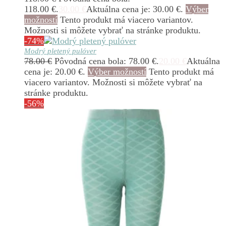
118.00 €.
30.00
€
Aktuálna cena je: 30.00 €.
Výber
možností
Tento produkt má viacero variantov.
Možnosti si môžete vybrať na stránke produktu.
-74%
Modrý pletený pulóver
78.00
€
Pôvodná cena bola: 78.00 €.
20.00
€
Aktuálna
cena je: 20.00 €.
Výber možností
Tento produkt má
viacero variantov. Možnosti si môžete vybrať na
stránke produktu.
-56%