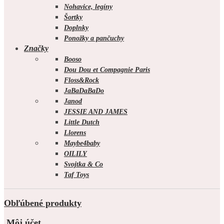
Nohavice, legíny
Šortky
Doplnky
Ponožky a pančuchy
Značky
Booso
Dou Dou et Compagnie Paris
Floss&Rock
JaBaDaBaDo
Janod
JESSIE AND JAMES
Little Dutch
Llorens
Maybe4baby
OILILY
Svojtka & Co
Taf Toys
Obľúbené produkty
Môj účet