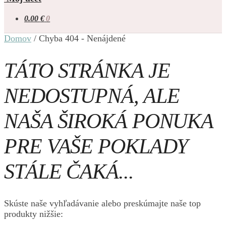
0.00
€
0
Domov
/
Chyba 404 - Nenájdené
TÁTO STRÁNKA JE
NEDOSTUPNÁ, ALE
NAŠA ŠIROKÁ PONUKA
PRE VAŠE POKLADY
STÁLE ČAKÁ...
Skúste naše vyhľadávanie alebo preskúmajte naše top
produkty nižšie: