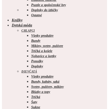
Puzzle a spoločenské hry
Doplnky do izbičky
Ostatné
Knižky
Detská móda
CHLAPCI
Všetky produkty
Bundy
Mikiny, svetre, pulóvre
Tričká a košele
Nohavice a šortky
Ponožky
Doplnky
DIEVČATÁ
Všetky produkty
Bundy, kabáty, saká
Svetre, pulóvre, mikiny
Blúzky a topy
Tričká
Šaty
Sukne