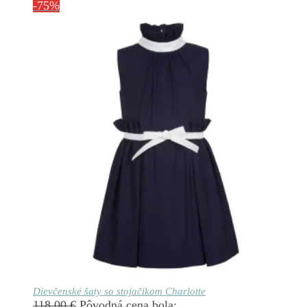
-75%
Dievčenské šaty so stojačikom Charlotte
118.00
€
Pôvodná cena bola: