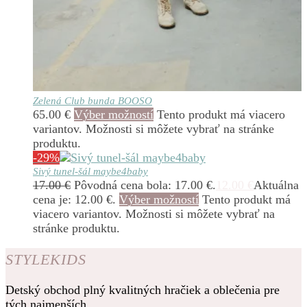
Zelená Club bunda BOOSO
65.00
€
Výber možností
Tento produkt má viacero
variantov. Možnosti si môžete vybrať na stránke
produktu.
-29%
Sivý tunel-šál maybe4baby
17.00
€
Pôvodná cena bola: 17.00 €.
12.00
€
Aktuálna
cena je: 12.00 €.
Výber možností
Tento produkt má
viacero variantov. Možnosti si môžete vybrať na
stránke produktu.
STYLEKIDS
Detský obchod plný kvalitných hračiek a oblečenia pre
tých najmenších.