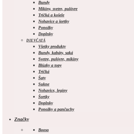
Bundy
Mikiny, svetre, pulóvre
Tričká a košele
Nohavice a šortky
Ponožky
Doplnky
DIEVČATÁ
Všetky produkty
Bundy, kabáty, saká
Svetre, pulóvre, mikiny
Blúzky a topy
Tričká
Šaty
Sukne
Nohavice, legíny
Šortky
Doplnky
Ponožky a pančuchy
Značky
Booso