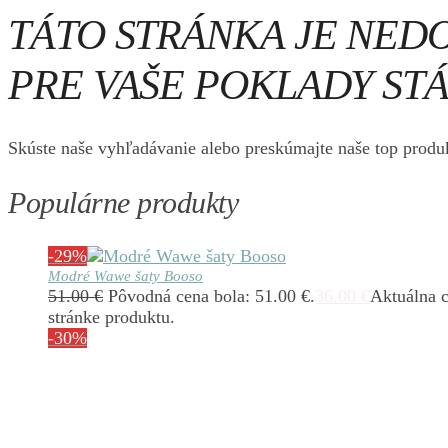
TÁTO STRÁNKA JE NED
PRE VAŠE POKLADY STÁ
Skúste naše vyhľadávanie alebo preskúmajte naše top produk
Populárne produkty
-29%
Modré Wawe šaty Booso
51.00
€
Pôvodná cena bola: 51.00 €.
36.00
€
Aktuálna c
stránke produktu.
-30%