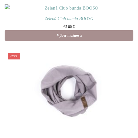
variantov. Možnosti si môžete
vybrať na stránke produktu.
Zelená Club bunda BOOSO
65.00
€
Výber možností
Tento produkt má viacero
variantov. Možnosti si môžete
-29%
vybrať na stránke produktu.