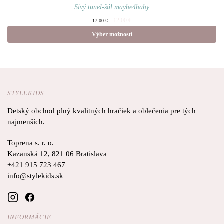
Sivý tunel-šál maybe4baby
Pôvodná
Aktuálna
12.00
€
17.00
€
cena
cena je:
Výber možností
bola:
12.00 €.
17.00 €.
Tento produkt má viacero
variantov. Možnosti si môžete
vybrať na stránke produktu.
STYLEKIDS
Detský obchod plný kvalitných hračiek a oblečenia pre tých
najmenších.
Toprena s. r. o.
Kazanská 12, 821 06 Bratislava
+421 915 723 467
info@stylekids.sk
INFORMÁCIE