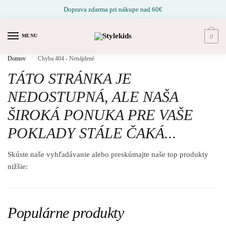
Prejsť na navigáciu
Prejsť na obsah
Doprava zdarma pri nákupe nad 60€
MENU
0
Domov
/
Chyba 404 - Nenájdené
TÁTO STRÁNKA JE
NEDOSTUPNÁ, ALE NAŠA
ŠIROKÁ PONUKA PRE VAŠE
POKLADY STÁLE ČAKÁ...
Skúste naše vyhľadávanie alebo preskúmajte naše top produkty
nižšie:
Populárne produkty