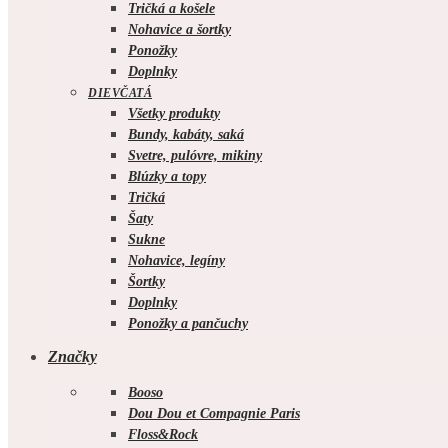
Tričká a košele
Nohavice a šortky
Ponožky
Doplnky
DIEVČATÁ
Všetky produkty
Bundy, kabáty, saká
Svetre, pulóvre, mikiny
Blúzky a topy
Tričká
Šaty
Sukne
Nohavice, legíny
Šortky
Doplnky
Ponožky a pančuchy
Značky
Booso
Dou Dou et Compagnie Paris
Floss&Rock