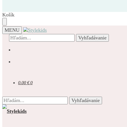
Prejsť
Prejsť
na
na
navigáciu
obsah
Košík
MENU
Hľadať:
Vyhľadávanie
0.00
€
0
Hľadať:
Vyhľadávanie