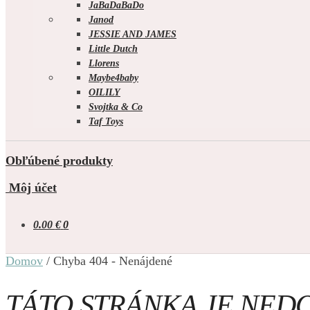
JaBaDaBaDo
Janod
JESSIE AND JAMES
Little Dutch
Llorens
Maybe4baby
OILILY
Svojtka & Co
Taf Toys
Obľúbené produkty
Môj účet
0.00
€
0
Domov
/
Chyba 404 - Nenájdené
TÁTO STRÁNKA JE NED