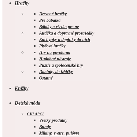
Hračky
Drevené hračky
Pre bábätká
Bábiky a všetko pre ne
Autíčka a dopravné prostriedky
Kuchynky a doplnky do nich
Plyšové hračky
Hry na povolania
Hudobné nástroje
Puzzle a spoločenské hry
Doplnky do izbičky
Ostatné
Knižky
Detská móda
CHLAPCI
Všetky produkty
Bundy
Mikiny, svetre, pulóvre