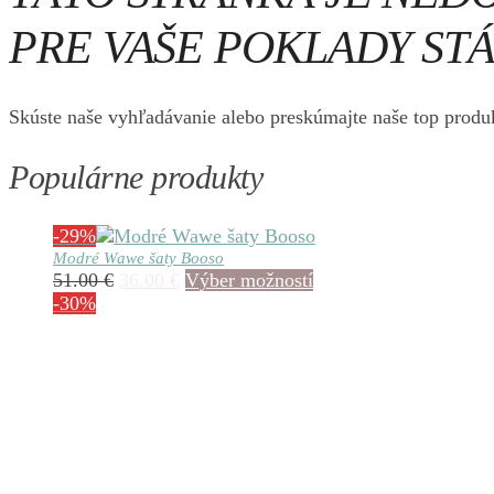
PRE VAŠE POKLADY STÁ
Skúste naše vyhľadávanie alebo preskúmajte naše top produk
Populárne produkty
-29%
Modré Wawe šaty Booso
Pôvodná
Aktuálna
Tento
51.00
€
36.00
€
Výber možností
cena
cena
produkt
-30%
bola:
je:
má
51.00 €.
36.00 €.
viacero
variantov.
Možnosti
si
môžete
vybrať
na