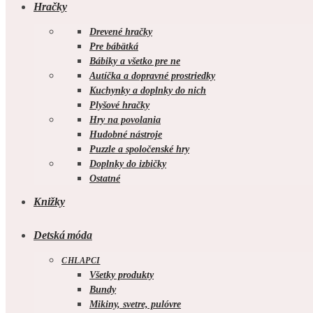
Hračky
Drevené hračky
Pre bábätká
Bábiky a všetko pre ne
Autíčka a dopravné prostriedky
Kuchynky a doplnky do nich
Plyšové hračky
Hry na povolania
Hudobné nástroje
Puzzle a spoločenské hry
Doplnky do izbičky
Ostatné
Knižky
Detská móda
CHLAPCI
Všetky produkty
Bundy
Mikiny, svetre, pulóvre