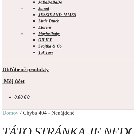
JaBaDaBaDo
Janod
JESSIE AND JAMES
Little Dutch
Llorens
Maybe4baby
OILILY
Svojtka & Co
Taf Toys
Obľúbené produkty
Môj účet
0.00
€
0
Domov
/
Chyba 404 - Nenájdené
TÁTO STRÁNKA JE NED