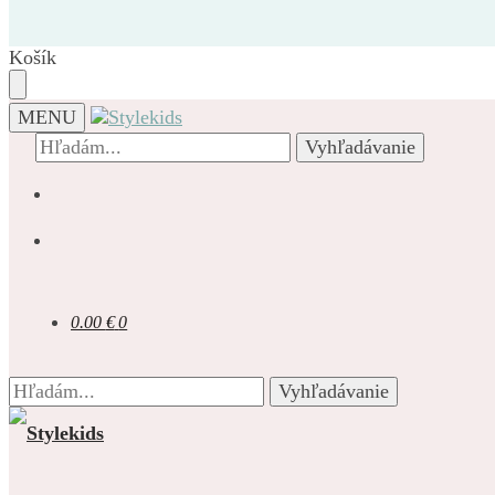
Prejsť
Prejsť
na
na
navigáciu
obsah
Košík
MENU
Hľadať:
Vyhľadávanie
0.00
€
0
Hľadať:
Vyhľadávanie