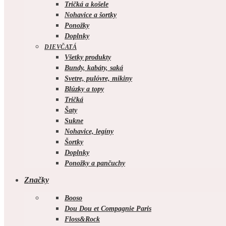
Tričká a košele
Nohavice a šortky
Ponožky
Doplnky
DIEVČATÁ
Všetky produkty
Bundy, kabáty, saká
Svetre, pulóvre, mikiny
Blúzky a topy
Tričká
Šaty
Sukne
Nohavice, legíny
Šortky
Doplnky
Ponožky a pančuchy
Značky
Booso
Dou Dou et Compagnie Paris
Floss&Rock