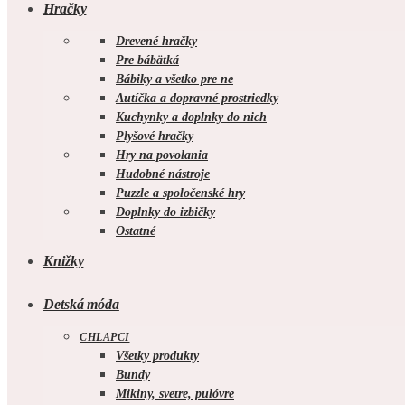
Hračky
Drevené hračky
Pre bábätká
Bábiky a všetko pre ne
Autíčka a dopravné prostriedky
Kuchynky a doplnky do nich
Plyšové hračky
Hry na povolania
Hudobné nástroje
Puzzle a spoločenské hry
Doplnky do izbičky
Ostatné
Knižky
Detská móda
CHLAPCI
Všetky produkty
Bundy
Mikiny, svetre, pulóvre