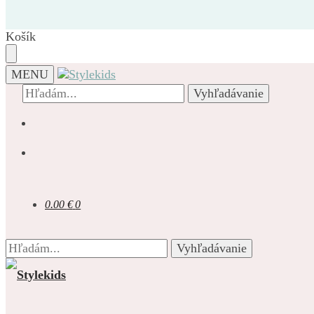
Prejsť
Prejsť
na
na
navigáciu
obsah
Košík
MENU
Hľadať:
Vyhľadávanie
0.00
€
0
Hľadať:
Vyhľadávanie