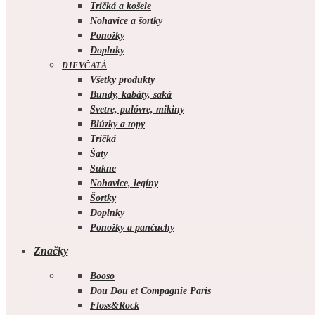
Tričká a košele
Nohavice a šortky
Ponožky
Doplnky
DIEVČATÁ
Všetky produkty
Bundy, kabáty, saká
Svetre, pulóvre, mikiny
Blúzky a topy
Tričká
Šaty
Sukne
Nohavice, legíny
Šortky
Doplnky
Ponožky a pančuchy
Značky
Booso
Dou Dou et Compagnie Paris
Floss&Rock