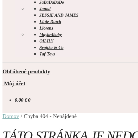
JaBaDaBaDo
Janod
JESSIE AND JAMES
Little Dutch
Llorens
Maybe4baby
OILILY
Svojtka & Co
Taf Toys
Obľúbené produkty
Môj účet
0.00
€
0
Domov
/
Chyba 404 - Nenájdené
TÁTO STRÁNKA JE NED