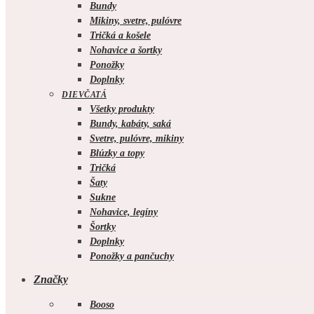
Bundy
Mikiny, svetre, pulóvre
Tričká a košele
Nohavice a šortky
Ponožky
Doplnky
DIEVČATÁ
Všetky produkty
Bundy, kabáty, saká
Svetre, pulóvre, mikiny
Blúzky a topy
Tričká
Šaty
Sukne
Nohavice, legíny
Šortky
Doplnky
Ponožky a pančuchy
Značky
Booso