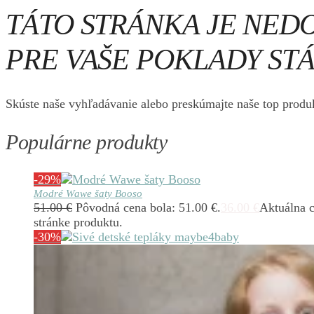
TÁTO STRÁNKA JE NED
PRE VAŠE POKLADY STÁ
Skúste naše vyhľadávanie alebo preskúmajte naše top produk
Populárne produkty
-29%
Modré Wawe šaty Booso
51.00
€
Pôvodná cena bola: 51.00 €.
36.00
€
Aktuálna c
stránke produktu.
-30%