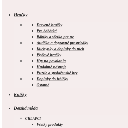
Hračky
Drevené hračky
Pre bábätká
Bábiky a všetko pre ne
Autíčka a dopravné prostriedky
Kuchynky a doplnky do nich
Plyšové hračky
Hry na povolania
Hudobné nástroje
Puzzle a spoločenské hry
Doplnky do izbičky
Ostatné
Knižky
Detská móda
CHLAPCI
Všetky produkty