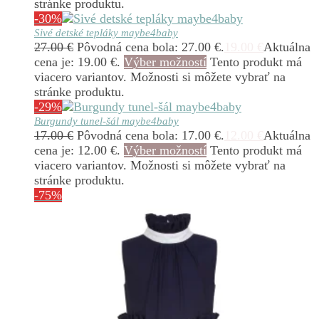
stránke produktu.
-30%
Sivé detské tepláky maybe4baby
27.00
€
Pôvodná cena bola: 27.00 €.
19.00
€
Aktuálna
cena je: 19.00 €.
Výber možností
Tento produkt má
viacero variantov. Možnosti si môžete vybrať na
stránke produktu.
-29%
Burgundy tunel-šál maybe4baby
17.00
€
Pôvodná cena bola: 17.00 €.
12.00
€
Aktuálna
cena je: 12.00 €.
Výber možností
Tento produkt má
viacero variantov. Možnosti si môžete vybrať na
stránke produktu.
-75%