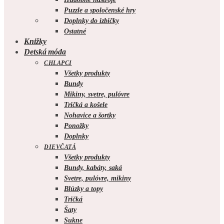
Puzzle a spoločenské hry
Doplnky do izbičky
Ostatné
Knižky
Detská móda
CHLAPCI
Všetky produkty
Bundy
Mikiny, svetre, pulóvre
Tričká a košele
Nohavice a šortky
Ponožky
Doplnky
DIEVČATÁ
Všetky produkty
Bundy, kabáty, saká
Svetre, pulóvre, mikiny
Blúzky a topy
Tričká
Šaty
Sukne