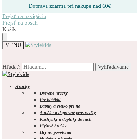
Doprava zdarma pri nákupe nad 60€
Prejsť na navigáciu
Prejsť na obsah
Košík
MENU
Hľadať:
Hľadať:
Vyhľadávanie
Vyhľadávanie
Hračky
Drevené hračky
Pre bábätká
Bábiky a všetko pre ne
0.00
€
0
Autíčka a dopravné prostriedky
Kuchynky a doplnky do nich
Plyšové hračky
Hry na povolania
Hudobné nástroje