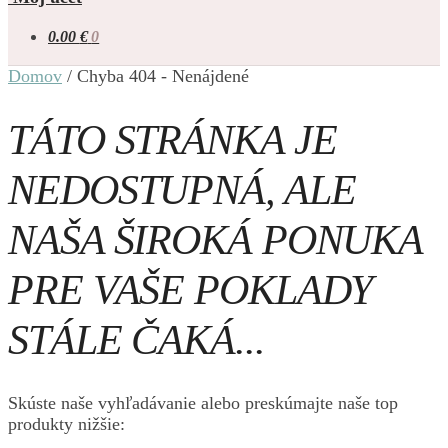
0.00
€
0
Domov
/
Chyba 404 - Nenájdené
TÁTO STRÁNKA JE
NEDOSTUPNÁ, ALE
NAŠA ŠIROKÁ PONUKA
PRE VAŠE POKLADY
STÁLE ČAKÁ...
Skúste naše vyhľadávanie alebo preskúmajte naše top
produkty nižšie: