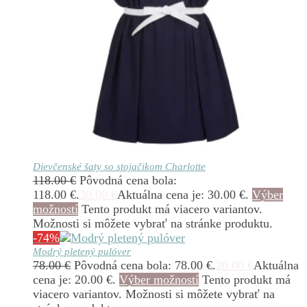
Dievčenské šaty so stojačikom Charlotte
118.00
€
Pôvodná cena bola:
118.00 €.
30.00
€
Aktuálna cena je: 30.00 €.
Výber
možností
Tento produkt má viacero variantov.
Možnosti si môžete vybrať na stránke produktu.
-74%
Modrý pletený pulóver
78.00
€
Pôvodná cena bola: 78.00 €.
20.00
€
Aktuálna
cena je: 20.00 €.
Výber možností
Tento produkt má
viacero variantov. Možnosti si môžete vybrať na