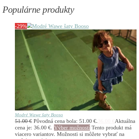
Populárne produkty
-29%
Modré Wawe šaty Booso
51.00
€
Pôvodná cena bola: 51.00 €.
36.00
€
Aktuálna
cena je: 36.00 €.
Výber možností
Tento produkt má
viacero variantov. Možnosti si môžete vybrať na