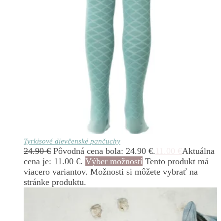
Tyrkisové dievčenské pančuchy
24.90
€
Pôvodná cena bola: 24.90 €.
11.00
€
Aktuálna
cena je: 11.00 €.
Výber možností
Tento produkt má
viacero variantov. Možnosti si môžete vybrať na
stránke produktu.