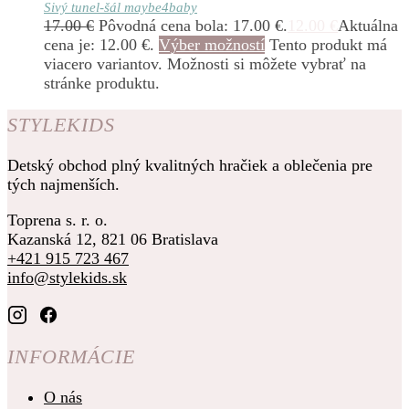
Sivý tunel-šál maybe4baby
17.00
€
Pôvodná cena bola: 17.00 €.
12.00
€
Aktuálna
cena je: 12.00 €.
Výber možností
Tento produkt má
viacero variantov. Možnosti si môžete vybrať na
stránke produktu.
STYLEKIDS
Detský obchod plný kvalitných hračiek a oblečenia pre
tých najmenších.
Toprena s. r. o.
Kazanská 12, 821 06 Bratislava
+421 915 723 467
info@stylekids.sk
INFORMÁCIE
O nás