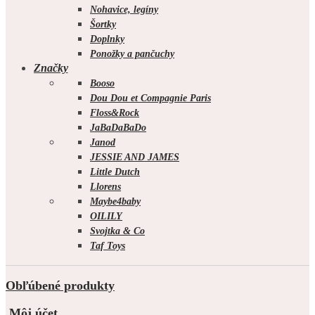
Nohavice, legíny
Šortky
Doplnky
Ponožky a pančuchy
Značky
Booso
Dou Dou et Compagnie Paris
Floss&Rock
JaBaDaBaDo
Janod
JESSIE AND JAMES
Little Dutch
Llorens
Maybe4baby
OILILY
Svojtka & Co
Taf Toys
Obľúbené produkty
Môj účet