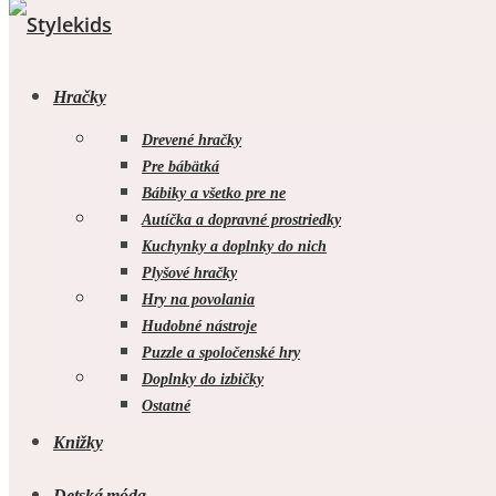
Hračky
Drevené hračky
Pre bábätká
Bábiky a všetko pre ne
Autíčka a dopravné prostriedky
Kuchynky a doplnky do nich
Plyšové hračky
Hry na povolania
Hudobné nástroje
Puzzle a spoločenské hry
Doplnky do izbičky
Ostatné
Knižky
Detská móda