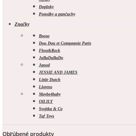
Doplnky
Ponožky a pančuchy
Značky
Booso
Dou Dou et Compagnie Paris
Floss&Rock
JaBaDaBaDo
Janod
JESSIE AND JAMES
Little Dutch
Llorens
Maybe4baby
OILILY
Svojtka & Co
Taf Toys
Obľúbené produkty