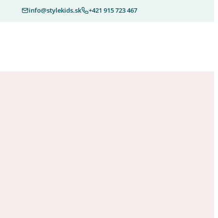
info@stylekids.sk
+421 915 723 467