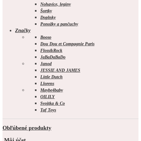
Nohavice, legíny
Šortky
Doplnky
Ponožky a pančuchy
Značky
Booso
Dou Dou et Compagnie Paris
Floss&Rock
JaBaDaBaDo
Janod
JESSIE AND JAMES
Little Dutch
Llorens
Maybe4baby
OILILY
Svojtka & Co
Taf Toys
Obľúbené produkty
Môj účet