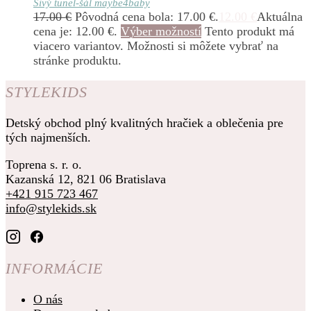
Sivý tunel-šál maybe4baby
17.00
€
Pôvodná cena bola: 17.00 €.
12.00
€
Aktuálna
cena je: 12.00 €.
Výber možností
Tento produkt má
viacero variantov. Možnosti si môžete vybrať na
stránke produktu.
STYLEKIDS
Detský obchod plný kvalitných hračiek a oblečenia pre
tých najmenších.
Toprena s. r. o.
Kazanská 12, 821 06 Bratislava
+421 915 723 467
info@stylekids.sk
INFORMÁCIE
O nás