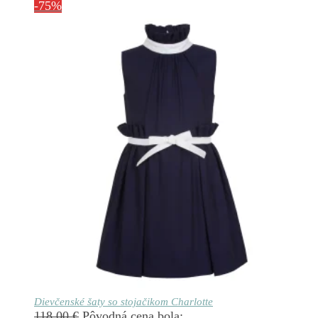
-75%
Dievčenské šaty so stojačikom Charlotte
118.00
€
Pôvodná cena bola: