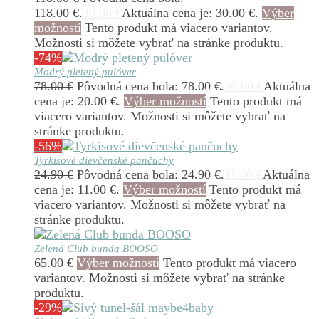
118.00 €.
30.00
€
Aktuálna cena je: 30.00 €.
Výber
možností
Tento produkt má viacero variantov.
Možnosti si môžete vybrať na stránke produktu.
-74%
Modrý pletený pulóver
78.00
€
Pôvodná cena bola: 78.00 €.
20.00
€
Aktuálna
cena je: 20.00 €.
Výber možností
Tento produkt má
viacero variantov. Možnosti si môžete vybrať na
stránke produktu.
-56%
Tyrkisové dievčenské pančuchy
24.90
€
Pôvodná cena bola: 24.90 €.
11.00
€
Aktuálna
cena je: 11.00 €.
Výber možností
Tento produkt má
viacero variantov. Možnosti si môžete vybrať na
stránke produktu.
Zelená Club bunda BOOSO
65.00
€
Výber možností
Tento produkt má viacero
variantov. Možnosti si môžete vybrať na stránke
produktu.
-29%