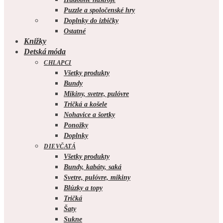
Puzzle a spoločenské hry
Doplnky do izbičky
Ostatné
Knižky
Detská móda
CHLAPCI
Všetky produkty
Bundy
Mikiny, svetre, pulóvre
Tričká a košele
Nohavice a šortky
Ponožky
Doplnky
DIEVČATÁ
Všetky produkty
Bundy, kabáty, saká
Svetre, pulóvre, mikiny
Blúzky a topy
Tričká
Šaty
Sukne