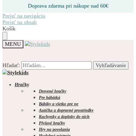
Doprava zdarma pri nákupe nad 60€
Prejsť na navigáciu
Prejsť na obsah
Košík
MENU
Hľadať:
Hľadať:
Vyhľadávanie
Vyhľadávanie
Hračky
Drevené hračky
Pre bábätká
Bábiky a všetko pre ne
0.00
€
0
Autíčka a dopravné prostriedky
Kuchynky a doplnky do nich
Plyšové hračky
Hry na povolania
Hudobné nástroje