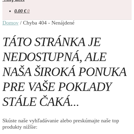
0.00
€
0
Domov
/
Chyba 404 - Nenájdené
TÁTO STRÁNKA JE
NEDOSTUPNÁ, ALE
NAŠA ŠIROKÁ PONUKA
PRE VAŠE POKLADY
STÁLE ČAKÁ...
Skúste naše vyhľadávanie alebo preskúmajte naše top
produkty nižšie: