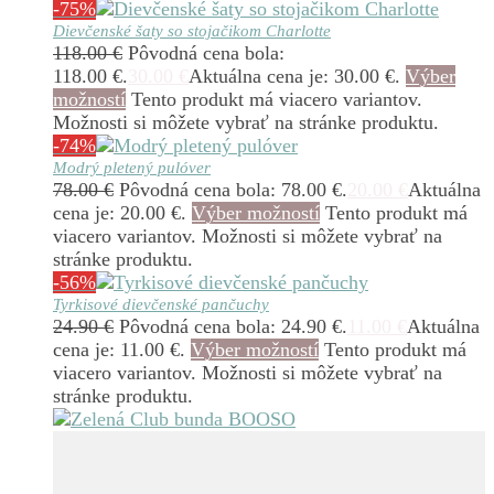
-75%
Dievčenské šaty so stojačikom Charlotte
118.00
€
Pôvodná cena bola:
118.00 €.
30.00
€
Aktuálna cena je: 30.00 €.
Výber
možností
Tento produkt má viacero variantov.
Možnosti si môžete vybrať na stránke produktu.
-74%
Modrý pletený pulóver
78.00
€
Pôvodná cena bola: 78.00 €.
20.00
€
Aktuálna
cena je: 20.00 €.
Výber možností
Tento produkt má
viacero variantov. Možnosti si môžete vybrať na
stránke produktu.
-56%
Tyrkisové dievčenské pančuchy
24.90
€
Pôvodná cena bola: 24.90 €.
11.00
€
Aktuálna
cena je: 11.00 €.
Výber možností
Tento produkt má
viacero variantov. Možnosti si môžete vybrať na
stránke produktu.