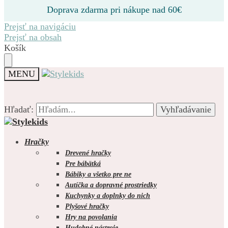
Doprava zdarma pri nákupe nad 60€
Prejsť na navigáciu
Prejsť na obsah
Košík
MENU
Hľadať:
Hľadať:
Vyhľadávanie
Vyhľadávanie
Hračky
Drevené hračky
Pre bábätká
Bábiky a všetko pre ne
0.00
€
0
Autíčka a dopravné prostriedky
Kuchynky a doplnky do nich
Plyšové hračky
Hry na povolania
Hudobné nástroje