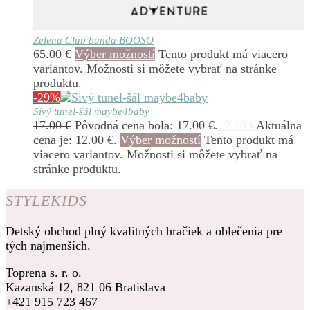
Zelená Club bunda BOOSO
65.00
€
Výber možností
Tento produkt má viacero
variantov. Možnosti si môžete vybrať na stránke
produktu.
-29%
Sivý tunel-šál maybe4baby
17.00
€
Pôvodná cena bola: 17.00 €.
12.00
€
Aktuálna
cena je: 12.00 €.
Výber možností
Tento produkt má
viacero variantov. Možnosti si môžete vybrať na
stránke produktu.
STYLEKIDS
Detský obchod plný kvalitných hračiek a oblečenia pre
tých najmenších.
Toprena s. r. o.
Kazanská 12, 821 06 Bratislava
+421 915 723 467