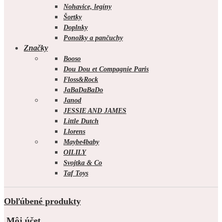
Nohavice, legíny
Šortky
Doplnky
Ponožky a pančuchy
Značky
Booso
Dou Dou et Compagnie Paris
Floss&Rock
JaBaDaBaDo
Janod
JESSIE AND JAMES
Little Dutch
Llorens
Maybe4baby
OILILY
Svojtka & Co
Taf Toys
Obľúbené produkty
Môj účet