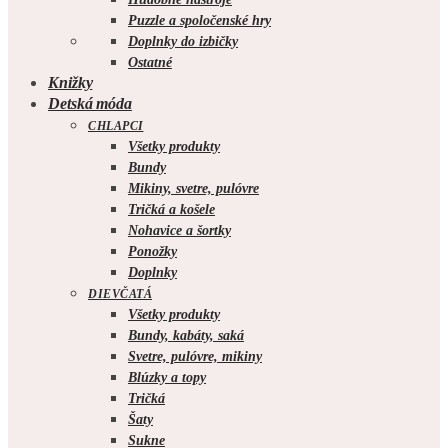
Puzzle a spoločenské hry
Doplnky do izbičky
Ostatné
Knižky
Detská móda
CHLAPCI
Všetky produkty
Bundy
Mikiny, svetre, pulóvre
Tričká a košele
Nohavice a šortky
Ponožky
Doplnky
DIEVČATÁ
Všetky produkty
Bundy, kabáty, saká
Svetre, pulóvre, mikiny
Blúzky a topy
Tričká
Šaty
Sukne