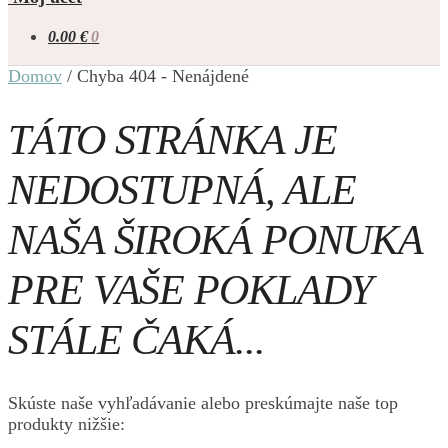
0.00
€
0
Domov
/
Chyba 404 - Nenájdené
TÁTO STRÁNKA JE
NEDOSTUPNÁ, ALE
NAŠA ŠIROKÁ PONUKA
PRE VAŠE POKLADY
STÁLE ČAKÁ...
Skúste naše vyhľadávanie alebo preskúmajte naše top
produkty nižšie: