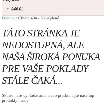
0.00
€
0
Domov
/
Chyba 404 - Nenájdené
TÁTO STRÁNKA JE
NEDOSTUPNÁ, ALE
NAŠA ŠIROKÁ PONUKA
PRE VAŠE POKLADY
STÁLE ČAKÁ...
Skúste naše vyhľadávanie alebo preskúmajte naše top
produkty nižšie: