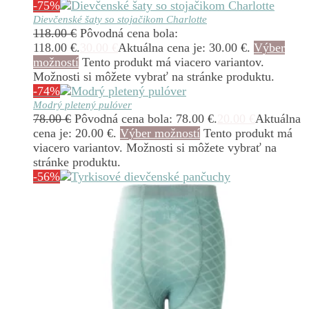
-75%
Dievčenské šaty so stojačikom Charlotte
118.00
€
Pôvodná cena bola:
118.00 €.
30.00
€
Aktuálna cena je: 30.00 €.
Výber
možností
Tento produkt má viacero variantov.
Možnosti si môžete vybrať na stránke produktu.
-74%
Modrý pletený pulóver
78.00
€
Pôvodná cena bola: 78.00 €.
20.00
€
Aktuálna
cena je: 20.00 €.
Výber možností
Tento produkt má
viacero variantov. Možnosti si môžete vybrať na
stránke produktu.
-56%