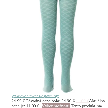
Tyrkisové dievčenské pančuchy
24.90
€
Pôvodná cena bola: 24.90 €.
11.00
€
Aktuálna
cena je: 11.00 €.
Výber možností
Tento produkt má