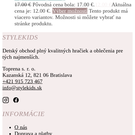
17.00
€
Pôvodná cena bola: 17.00 €.
12.00
€
Aktuálna
cena je: 12.00 €.
Výber možností
Tento produkt má
viacero variantov. Možnosti si môžete vybrať na
stránke produktu.
STYLEKIDS
Detský obchod plný kvalitných hračiek a oblečenia pre
tých najmenších.
Toprena s. r. o.
Kazanská 12, 821 06 Bratislava
+421 915 723 467
info@stylekids.sk
INFORMÁCIE
O nás
Doprava a platby