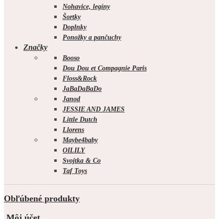
Nohavice, legíny
Šortky
Doplnky
Ponožky a pančuchy
Značky
Booso
Dou Dou et Compagnie Paris
Floss&Rock
JaBaDaBaDo
Janod
JESSIE AND JAMES
Little Dutch
Llorens
Maybe4baby
OILILY
Svojtka & Co
Taf Toys
Obľúbené produkty
Môj účet