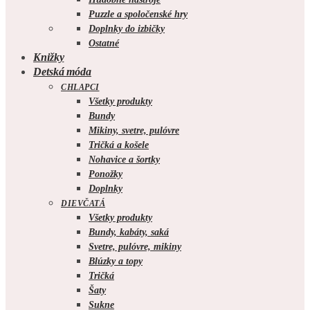
Puzzle a spoločenské hry
Doplnky do izbičky
Ostatné
Knižky
Detská móda
CHLAPCI
Všetky produkty
Bundy
Mikiny, svetre, pulóvre
Tričká a košele
Nohavice a šortky
Ponožky
Doplnky
DIEVČATÁ
Všetky produkty
Bundy, kabáty, saká
Svetre, pulóvre, mikiny
Blúzky a topy
Tričká
Šaty
Sukne