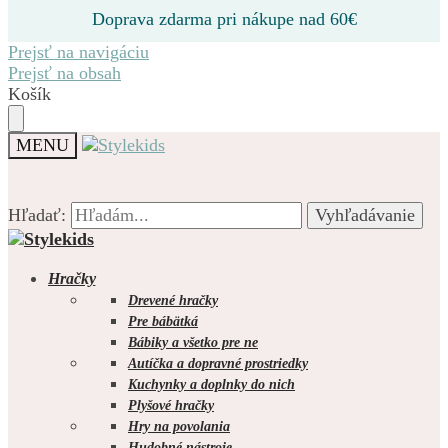
Doprava zdarma pri nákupe nad 60€
Prejsť na navigáciu
Prejsť na obsah
Košík
MENU
Hľadať:
Hľadať:
Vyhľadávanie
Vyhľadávanie
Hračky
Drevené hračky
Pre bábätká
Bábiky a všetko pre ne
0.00
€
0
Autíčka a dopravné prostriedky
Kuchynky a doplnky do nich
Plyšové hračky
Hry na povolania
Hudobné nástroje