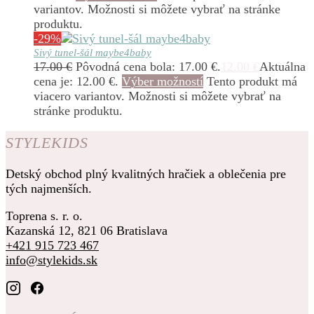
variantov. Možnosti si môžete vybrať na stránke
produktu.
-29%
Sivý tunel-šál maybe4baby
17.00
€
Pôvodná cena bola: 17.00 €.
12.00
€
Aktuálna
cena je: 12.00 €.
Výber možností
Tento produkt má
viacero variantov. Možnosti si môžete vybrať na
stránke produktu.
STYLEKIDS
Detský obchod plný kvalitných hračiek a oblečenia pre
tých najmenších.
Toprena s. r. o.
Kazanská 12, 821 06 Bratislava
+421 915 723 467
info@stylekids.sk