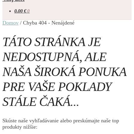
0.00
€
0
Domov
/
Chyba 404 - Nenájdené
TÁTO STRÁNKA JE
NEDOSTUPNÁ, ALE
NAŠA ŠIROKÁ PONUKA
PRE VAŠE POKLADY
STÁLE ČAKÁ...
Skúste naše vyhľadávanie alebo preskúmajte naše top
produkty nižšie: