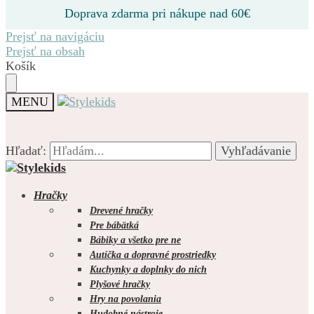
Doprava zdarma pri nákupe nad 60€
Prejsť na navigáciu
Prejsť na obsah
Košík
MENU
Hľadať:
Hľadať:
Vyhľadávanie
Vyhľadávanie
Hračky
Drevené hračky
Pre bábätká
Bábiky a všetko pre ne
0.00
€
0
Autíčka a dopravné prostriedky
Kuchynky a doplnky do nich
Plyšové hračky
Hry na povolania
Hudobné nástroje