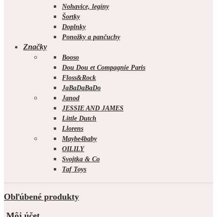
Nohavice, legíny
Šortky
Doplnky
Ponožky a pančuchy
Značky
Booso
Dou Dou et Compagnie Paris
Floss&Rock
JaBaDaBaDo
Janod
JESSIE AND JAMES
Little Dutch
Llorens
Maybe4baby
OILILY
Svojtka & Co
Taf Toys
Obľúbené produkty
Môj účet