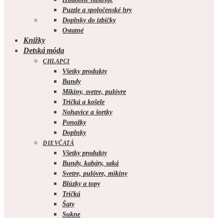
Puzzle a spoločenské hry
Doplnky do izbičky
Ostatné
Knižky
Detská móda
CHLAPCI
Všetky produkty
Bundy
Mikiny, svetre, pulóvre
Tričká a košele
Nohavice a šortky
Ponožky
Doplnky
DIEVČATÁ
Všetky produkty
Bundy, kabáty, saká
Svetre, pulóvre, mikiny
Blúzky a topy
Tričká
Šaty
Sukne