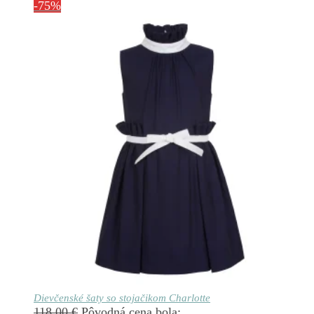
-75%
Dievčenské šaty so stojačikom Charlotte
118.00
€
Pôvodná cena bola: