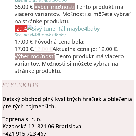
65.00
€
Výber možností
Tento produkt má
viacero variantov. Možnosti si môžete vybrať
na stránke produktu.
-29%
Sivý tunel-šál maybe4baby
17.00
€
Pôvodná cena bola:
17.00 €.
12.00
€
Aktuálna cena je: 12.00 €.
Výber možností
Tento produkt má viacero
variantov. Možnosti si môžete vybrať na
stránke produktu.
STYLEKIDS
Detský obchod plný kvalitných hračiek a oblečenia
pre tých najmenších.
Toprena s. r. o.
Kazanská 12, 821 06 Bratislava
+421 915 723 467