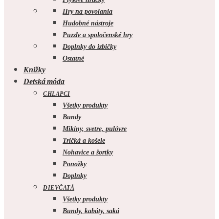
Hry na povolania
Hudobné nástroje
Puzzle a spoločenské hry
Doplnky do izbičky
Ostatné
Knižky
Detská móda
CHLAPCI
Všetky produkty
Bundy
Mikiny, svetre, pulóvre
Tričká a košele
Nohavice a šortky
Ponožky
Doplnky
DIEVČATÁ
Všetky produkty
Bundy, kabáty, saká