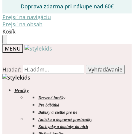
Doprava zdarma pri nákupe nad 60€
Prejsť na navigáciu
Prejsť na obsah
Košík
MENU
Hľadať:
Hľadať:
Vyhľadávanie
Vyhľadávanie
Hračky
Drevené hračky
Pre bábätká
Bábiky a všetko pre ne
0.00
€
0
Autíčka a dopravné prostriedky
Kuchynky a doplnky do nich
Plyšové hračky