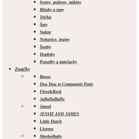
Svetre, pulóvre, mikiny
Blúzky a topy
Tričká
Šaty
Sukne
Nohavice, legíny
Šortky
Doplnky
Ponožky a pančuchy
Značky
Booso
Dou Dou et Compagnie Paris
Floss&Rock
JaBaDaBaDo
Janod
JESSIE AND JAMES
Little Dutch
Llorens
Maybe4baby