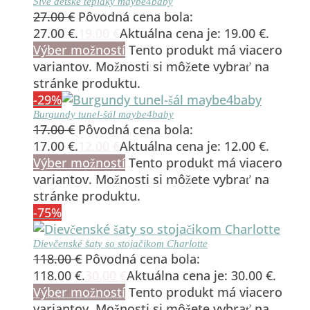
Sivé detské tepláky maybe4baby
27.00
€
Pôvodná cena bola:
27.00 €.
19.00
€
Aktuálna cena je: 19.00 €.
Výber možností
Tento produkt má viacero
variantov. Možnosti si môžete vybrať na
stránke produktu.
-29%
Burgundy tunel-šál maybe4baby
17.00
€
Pôvodná cena bola:
17.00 €.
12.00
€
Aktuálna cena je: 12.00 €.
Výber možností
Tento produkt má viacero
variantov. Možnosti si môžete vybrať na
stránke produktu.
-75%
Dievčenské šaty so stojačikom Charlotte
118.00
€
Pôvodná cena bola:
118.00 €.
30.00
€
Aktuálna cena je: 30.00 €.
Výber možností
Tento produkt má viacero
variantov. Možnosti si môžete vybrať na