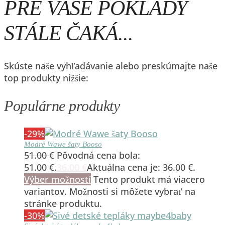
PRE VAŠE POKLADY
STÁLE ČAKÁ...
Skúste naše vyhľadávanie alebo preskúmajte naše
top produkty nižšie:
Populárne produkty
-29%
Modré Wawe šaty Booso
51.00
€
Pôvodná cena bola:
51.00 €.
36.00
€
Aktuálna cena je: 36.00 €.
Výber možností
Tento produkt má viacero
variantov. Možnosti si môžete vybrať na
stránke produktu.
-30%