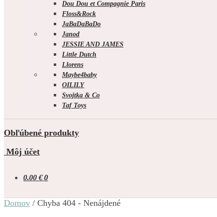
Dou Dou et Compagnie Paris
Floss&Rock
JaBaDaBaDo
Janod
JESSIE AND JAMES
Little Dutch
Llorens
Maybe4baby
OILILY
Svojtka & Co
Taf Toys
Obľúbené produkty
Môj účet
0.00
€
0
Domov
/
Chyba 404 - Nenájdené