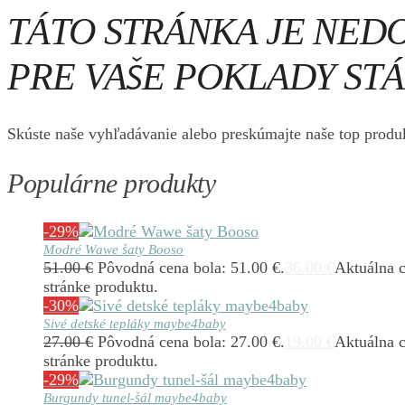
TÁTO STRÁNKA JE NED
PRE VAŠE POKLADY STÁL
Skúste naše vyhľadávanie alebo preskúmajte naše top produk
Populárne produkty
-29%
Modré Wawe šaty Booso
51.00
€
Pôvodná cena bola: 51.00 €.
36.00
€
Aktuálna c
stránke produktu.
-30%
Sivé detské tepláky maybe4baby
27.00
€
Pôvodná cena bola: 27.00 €.
19.00
€
Aktuálna c
stránke produktu.
-29%
Burgundy tunel-šál maybe4baby