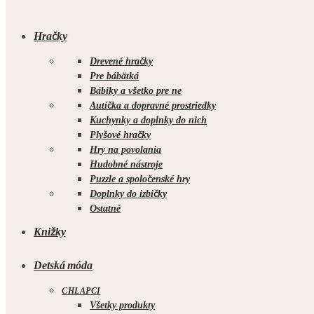
Hračky
Drevené hračky
Pre bábätká
Bábiky a všetko pre ne
Autíčka a dopravné prostriedky
Kuchynky a doplnky do nich
Plyšové hračky
Hry na povolania
Hudobné nástroje
Puzzle a spoločenské hry
Doplnky do izbičky
Ostatné
Knižky
Detská móda
CHLAPCI
Všetky produkty