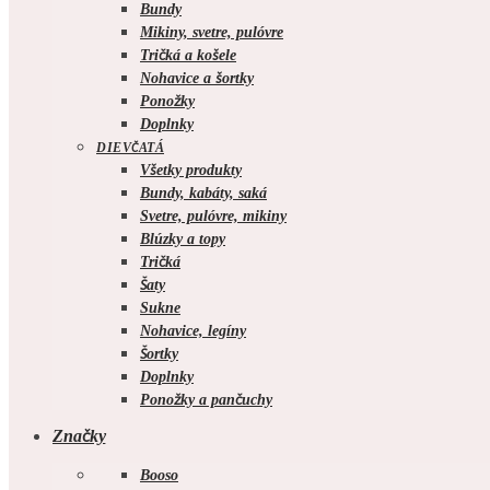
Bundy
Mikiny, svetre, pulóvre
Tričká a košele
Nohavice a šortky
Ponožky
Doplnky
DIEVČATÁ
Všetky produkty
Bundy, kabáty, saká
Svetre, pulóvre, mikiny
Blúzky a topy
Tričká
Šaty
Sukne
Nohavice, legíny
Šortky
Doplnky
Ponožky a pančuchy
Značky
Booso