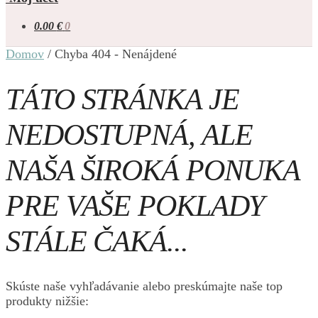
0.00
€
0
Domov
/
Chyba 404 - Nenájdené
TÁTO STRÁNKA JE
NEDOSTUPNÁ, ALE
NAŠA ŠIROKÁ PONUKA
PRE VAŠE POKLADY
STÁLE ČAKÁ...
Skúste naše vyhľadávanie alebo preskúmajte naše top
produkty nižšie: