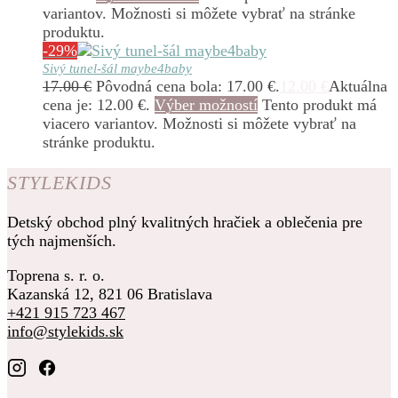
variantov. Možnosti si môžete vybrať na stránke
produktu.
-29%
Sivý tunel-šál maybe4baby
17.00
€
Pôvodná cena bola: 17.00 €.
12.00
€
Aktuálna
cena je: 12.00 €.
Výber možností
Tento produkt má
viacero variantov. Možnosti si môžete vybrať na
stránke produktu.
STYLEKIDS
Detský obchod plný kvalitných hračiek a oblečenia pre
tých najmenších.
Toprena s. r. o.
Kazanská 12, 821 06 Bratislava
+421 915 723 467
info@stylekids.sk