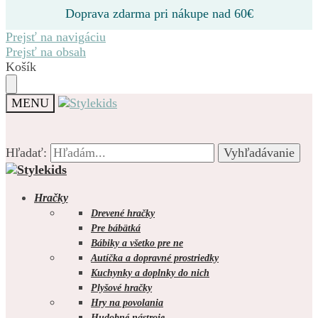
Doprava zdarma pri nákupe nad 60€
Prejsť na navigáciu
Prejsť na obsah
Košík
MENU
Hľadať:
Hľadať:
Vyhľadávanie
Vyhľadávanie
Hračky
Drevené hračky
Pre bábätká
Bábiky a všetko pre ne
0.00
€
0
Autíčka a dopravné prostriedky
Kuchynky a doplnky do nich
Plyšové hračky
Hry na povolania
Hudobné nástroje