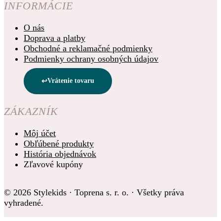
INFORMÁCIE
O nás
Doprava a platby
Obchodné a reklamačné podmienky
Podmienky ochrany osobných údajov
Vrátenie tovaru
ZÁKAZNÍK
Môj účet
Obľúbené produkty
História objednávok
Zľavové kupóny
© 2026 Stylekids · Toprena s. r. o. · Všetky práva
vyhradené.