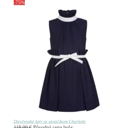
-75%
Dievčenské šaty so stojačikom Charlotte
118.00
€
Pôvodná cena bola: