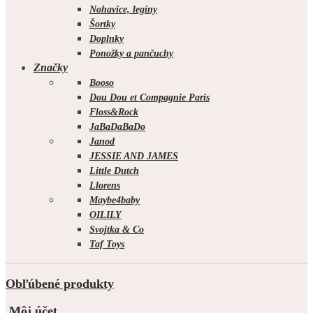
Nohavice, legíny
Šortky
Doplnky
Ponožky a pančuchy
Značky
Booso
Dou Dou et Compagnie Paris
Floss&Rock
JaBaDaBaDo
Janod
JESSIE AND JAMES
Little Dutch
Llorens
Maybe4baby
OILILY
Svojtka & Co
Taf Toys
Obľúbené produkty
Môj účet