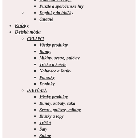
Puzzle a spoločenské hry
Doplnky do izbičky
Ostatné
Knižky
Detská móda
CHLAPCI
Všetky produkty
Bundy
Mikiny, svetre, pulóvre
Tričká a košele
Nohavice a šortky
Ponožky
Doplnky
DIEVČATÁ
Všetky produkty
Bundy, kabáty, saká
Svetre, pulóvre, mikiny
Blúzky a topy
Tričká
Šaty
Sukne