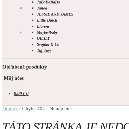
JaBaDaBaDo
Janod
JESSIE AND JAMES
Little Dutch
Llorens
Maybe4baby
OILILY
Svojtka & Co
Taf Toys
Obľúbené produkty
Môj účet
0.00
€
0
Domov
/
Chyba 404 - Nenájdené
TÁTO STRÁNKA JE NED