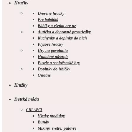
Hračky
Drevené hračky
Pre bábätká
Bábiky a všetko pre ne
Autíčka a dopravné prostriedky
Kuchynky a doplnky do nich
Plyšové hračky
Hry na povolania
Hudobné nástroje
Puzzle a spoločenské hry
Doplnky do izbičky
Ostatné
Knižky
Detská móda
CHLAPCI
Všetky produkty
Bundy
Mikiny, svetre, pulóvre