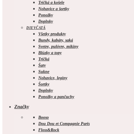
Tričká a košele
Nohavice a šortky
Ponožky
Doplnky
DIEVČATÁ
Všetky produkty
Bundy, kabáty, saká
Svetre, pulóvre, mikiny
Blúzky a topy
Tričká
Šaty
Sukne
Nohavice, legíny
Šortky
Doplnky
Ponožky a pančuchy
Značky
Booso
Dou Dou et Compagnie Paris
Floss&Rock