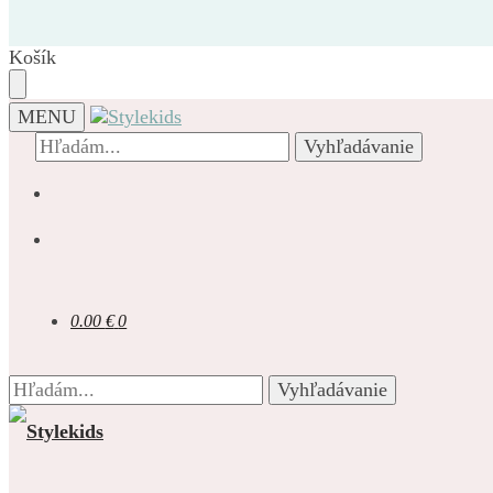
Prejsť
Prejsť
na
na
navigáciu
obsah
Košík
MENU
Hľadať:
Vyhľadávanie
0.00
€
0
Hľadať:
Vyhľadávanie