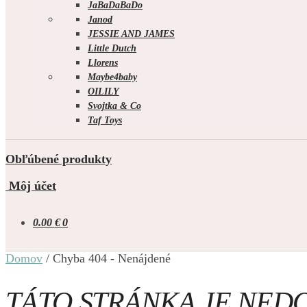
JaBaDaBaDo
Janod
JESSIE AND JAMES
Little Dutch
Llorens
Maybe4baby
OILILY
Svojtka & Co
Taf Toys
Obľúbené produkty
Môj účet
0.00
€
0
Domov
/
Chyba 404 - Nenájdené
TÁTO STRÁNKA JE NED