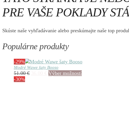
PRE VAŠE POKLADY STÁ
Skúste naše vyhľadávanie alebo preskúmajte naše top produk
Populárne produkty
-29%
Modré Wawe šaty Booso
Pôvodná
Aktuálna
Tento
51.00
€
36.00
€
Výber možností
cena
cena
produkt
-30%
bola:
je:
má
51.00 €.
36.00 €.
viacero
variantov.
Možnosti
si
môžete
vybrať
na