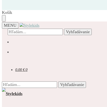
Prejsť
Prejsť
na
na
navigáciu
obsah
Košík
MENU
Hľadať:
Vyhľadávanie
0.00
€
0
Hľadať:
Vyhľadávanie