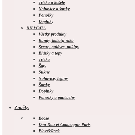
Tričká a košele
Nohavice a šortky
Ponožky
Doplnky
DIEVČATÁ
Všetky produkty
Bundy, kabáty, saká
Svetre, pulóvre, mikiny
Blúzky a topy
Tričká
Šaty
Sukne
Nohavice, legíny
Šortky
Doplnky
Ponožky a pančuchy
Značky
Booso
Dou Dou et Compagnie Paris
Floss&Rock