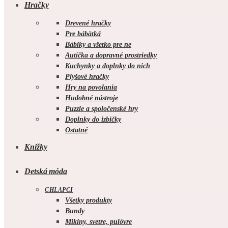
Hračky
Drevené hračky
Pre bábätká
Bábiky a všetko pre ne
Autíčka a dopravné prostriedky
Kuchynky a doplnky do nich
Plyšové hračky
Hry na povolania
Hudobné nástroje
Puzzle a spoločenské hry
Doplnky do izbičky
Ostatné
Knižky
Detská móda
CHLAPCI
Všetky produkty
Bundy
Mikiny, svetre, pulóvre