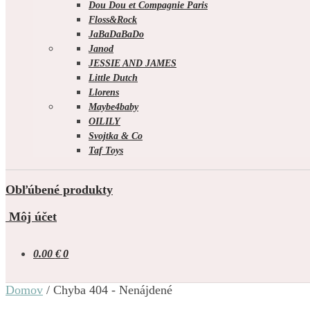
Dou Dou et Compagnie Paris
Floss&Rock
JaBaDaBaDo
Janod
JESSIE AND JAMES
Little Dutch
Llorens
Maybe4baby
OILILY
Svojtka & Co
Taf Toys
Obľúbené produkty
Môj účet
0.00
€
0
Domov
/
Chyba 404 - Nenájdené