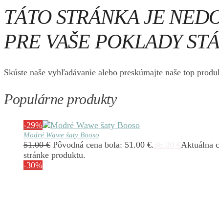
TÁTO STRÁNKA JE NED
PRE VAŠE POKLADY STÁ
Skúste naše vyhľadávanie alebo preskúmajte naše top produk
Populárne produkty
-29%
Modré Wawe šaty Booso
51.00
€
Pôvodná cena bola: 51.00 €.
36.00
€
Aktuálna c
stránke produktu.
-30%