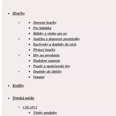
Hračky
Drevené hračky
Pre bábätká
Bábiky a všetko pre ne
Autíčka a dopravné prostriedky
Kuchynky a doplnky do nich
Plyšové hračky
Hry na povolania
Hudobné nástroje
Puzzle a spoločenské hry
Doplnky do izbičky
Ostatné
Knižky
Detská móda
CHLAPCI
Všetky produkty