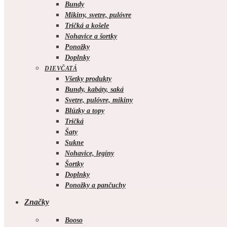
Bundy
Mikiny, svetre, pulóvre
Tričká a košele
Nohavice a šortky
Ponožky
Doplnky
DIEVČATÁ
Všetky produkty
Bundy, kabáty, saká
Svetre, pulóvre, mikiny
Blúzky a topy
Tričká
Šaty
Sukne
Nohavice, legíny
Šortky
Doplnky
Ponožky a pančuchy
Značky
Booso