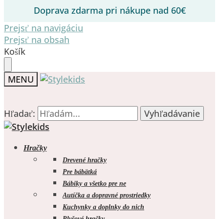
Doprava zdarma pri nákupe nad 60€
Prejsť na navigáciu
Prejsť na obsah
Košík
MENU
Hľadať:
Hľadať:
Vyhľadávanie
Vyhľadávanie
Hračky
Drevené hračky
Pre bábätká
Bábiky a všetko pre ne
0.00
€
0
Autíčka a dopravné prostriedky
Kuchynky a doplnky do nich
Plyšové hračky