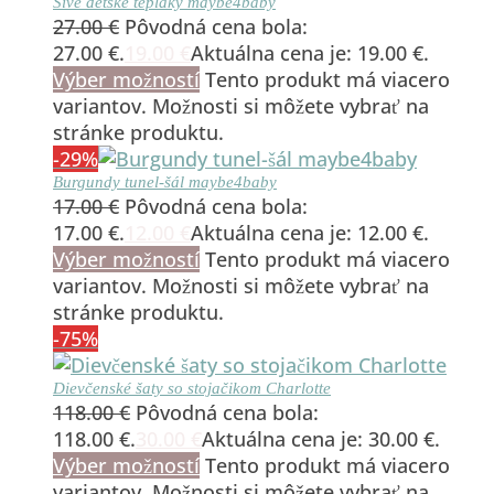
Sivé detské tepláky maybe4baby
27.00
€
Pôvodná cena bola:
27.00 €.
19.00
€
Aktuálna cena je: 19.00 €.
Výber možností
Tento produkt má viacero
variantov. Možnosti si môžete vybrať na
stránke produktu.
-29%
Burgundy tunel-šál maybe4baby
17.00
€
Pôvodná cena bola:
17.00 €.
12.00
€
Aktuálna cena je: 12.00 €.
Výber možností
Tento produkt má viacero
variantov. Možnosti si môžete vybrať na
stránke produktu.
-75%
Dievčenské šaty so stojačikom Charlotte
118.00
€
Pôvodná cena bola:
118.00 €.
30.00
€
Aktuálna cena je: 30.00 €.
Výber možností
Tento produkt má viacero
variantov. Možnosti si môžete vybrať na