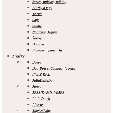
Svetre, pulóvre, mikiny
Blúzky a topy
Tričká
Šaty
Sukne
Nohavice, legíny
Šortky
Doplnky
Ponožky a pančuchy
Značky
Booso
Dou Dou et Compagnie Paris
Floss&Rock
JaBaDaBaDo
Janod
JESSIE AND JAMES
Little Dutch
Llorens
Maybe4baby