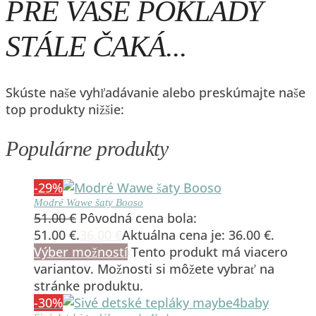
PRE VAŠE POKLADY
STÁLE ČAKÁ...
Skúste naše vyhľadávanie alebo preskúmajte naše
top produkty nižšie:
Populárne produkty
-29%
Modré Wawe šaty Booso
51.00
€
Pôvodná cena bola:
51.00 €.
36.00
€
Aktuálna cena je: 36.00 €.
Výber možností
Tento produkt má viacero
variantov. Možnosti si môžete vybrať na
stránke produktu.
-30%