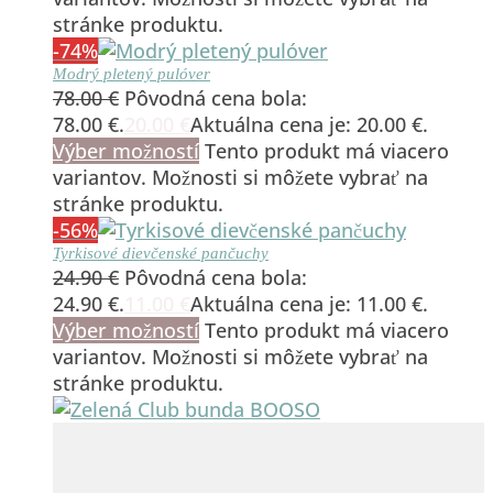
stránke produktu.
-74%
Modrý pletený pulóver
78.00
€
Pôvodná cena bola:
78.00 €.
20.00
€
Aktuálna cena je: 20.00 €.
Výber možností
Tento produkt má viacero
variantov. Možnosti si môžete vybrať na
stránke produktu.
-56%
Tyrkisové dievčenské pančuchy
24.90
€
Pôvodná cena bola:
24.90 €.
11.00
€
Aktuálna cena je: 11.00 €.
Výber možností
Tento produkt má viacero
variantov. Možnosti si môžete vybrať na
stránke produktu.