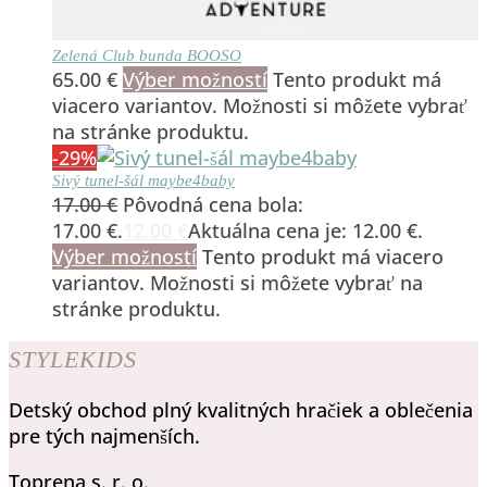
Zelená Club bunda BOOSO
65.00
€
Výber možností
Tento produkt má
viacero variantov. Možnosti si môžete vybrať
na stránke produktu.
-29%
Sivý tunel-šál maybe4baby
17.00
€
Pôvodná cena bola:
17.00 €.
12.00
€
Aktuálna cena je: 12.00 €.
Výber možností
Tento produkt má viacero
variantov. Možnosti si môžete vybrať na
stránke produktu.
STYLEKIDS
Detský obchod plný kvalitných hračiek a oblečenia
pre tých najmenších.
Toprena s. r. o.