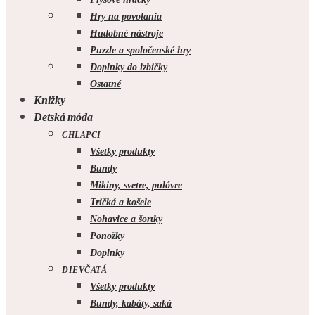
Hry na povolania
Hudobné nástroje
Puzzle a spoločenské hry
Doplnky do izbičky
Ostatné
Knižky
Detská móda
CHLAPCI
Všetky produkty
Bundy
Mikiny, svetre, pulóvre
Tričká a košele
Nohavice a šortky
Ponožky
Doplnky
DIEVČATÁ
Všetky produkty
Bundy, kabáty, saká