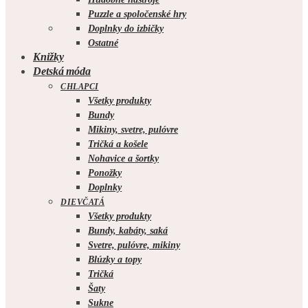
Puzzle a spoločenské hry
Doplnky do izbičky
Ostatné
Knižky
Detská móda
CHLAPCI
Všetky produkty
Bundy
Mikiny, svetre, pulóvre
Tričká a košele
Nohavice a šortky
Ponožky
Doplnky
DIEVČATÁ
Všetky produkty
Bundy, kabáty, saká
Svetre, pulóvre, mikiny
Blúzky a topy
Tričká
Šaty
Sukne