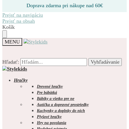
Doprava zdarma pri nákupe nad 60€
Prejsť na navigáciu
Prejsť na obsah
Košík
MENU
Hľadať:
Hľadať:
Vyhľadávanie
Vyhľadávanie
Hračky
Drevené hračky
Pre bábätká
Bábiky a všetko pre ne
0.00
€
0
Autíčka a dopravné prostriedky
Kuchynky a doplnky do nich
Plyšové hračky
Hry na povolania
Hudobné nástroje