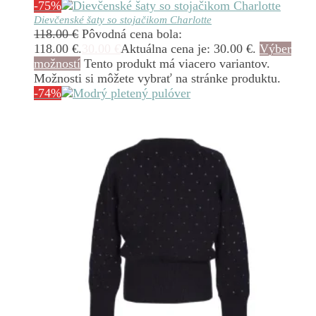
-75%
Dievčenské šaty so stojačikom Charlotte
118.00
€
Pôvodná cena bola:
118.00 €.
30.00
€
Aktuálna cena je: 30.00 €.
Výber
možností
Tento produkt má viacero variantov.
Možnosti si môžete vybrať na stránke produktu.
-74%