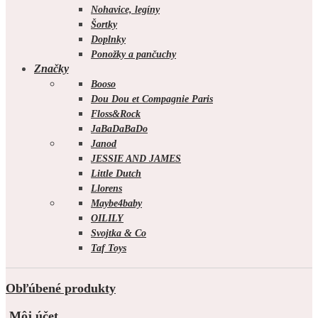
Nohavice, legíny
Šortky
Doplnky
Ponožky a pančuchy
Značky
Booso
Dou Dou et Compagnie Paris
Floss&Rock
JaBaDaBaDo
Janod
JESSIE AND JAMES
Little Dutch
Llorens
Maybe4baby
OILILY
Svojtka & Co
Taf Toys
Obľúbené produkty
Môj účet