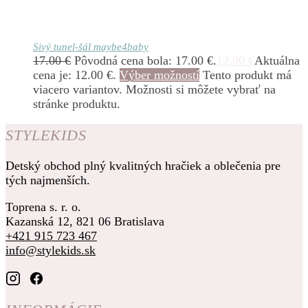
Sivý tunel-šál maybe4baby
17.00
€
Pôvodná cena bola: 17.00 €.
12.00
€
Aktuálna
cena je: 12.00 €.
Výber možností
Tento produkt má
viacero variantov. Možnosti si môžete vybrať na
stránke produktu.
STYLEKIDS
Detský obchod plný kvalitných hračiek a oblečenia pre
tých najmenších.
Toprena s. r. o.
Kazanská 12, 821 06 Bratislava
+421 915 723 467
info@stylekids.sk