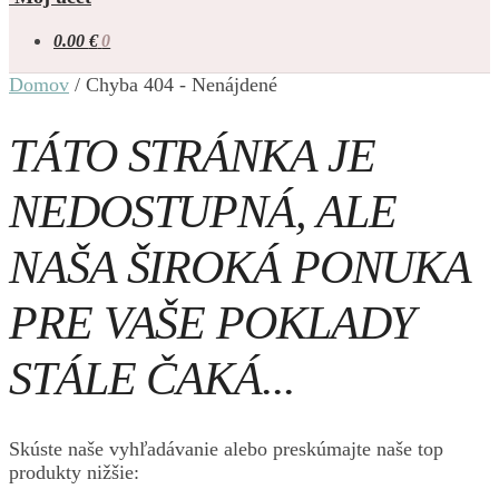
0.00
€
0
Domov
/
Chyba 404 - Nenájdené
TÁTO STRÁNKA JE
NEDOSTUPNÁ, ALE
NAŠA ŠIROKÁ PONUKA
PRE VAŠE POKLADY
STÁLE ČAKÁ...
Skúste naše vyhľadávanie alebo preskúmajte naše top
produkty nižšie: