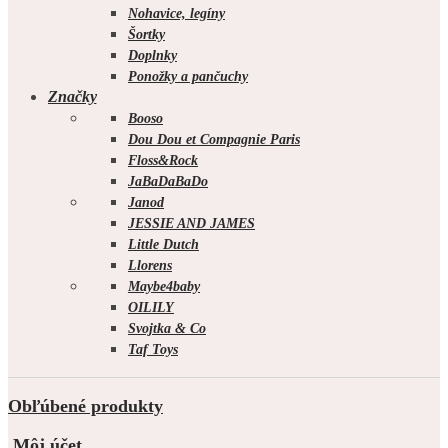
Nohavice, legíny
Šortky
Doplnky
Ponožky a pančuchy
Značky
Booso
Dou Dou et Compagnie Paris
Floss&Rock
JaBaDaBaDo
Janod
JESSIE AND JAMES
Little Dutch
Llorens
Maybe4baby
OILILY
Svojtka & Co
Taf Toys
Obľúbené produkty
Môj účet