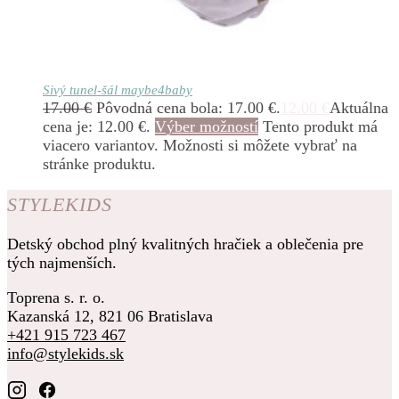
Sivý tunel-šál maybe4baby
17.00
€
Pôvodná cena bola: 17.00 €.
12.00
€
Aktuálna
cena je: 12.00 €.
Výber možností
Tento produkt má
viacero variantov. Možnosti si môžete vybrať na
stránke produktu.
STYLEKIDS
Detský obchod plný kvalitných hračiek a oblečenia pre
tých najmenších.
Toprena s. r. o.
Kazanská 12, 821 06 Bratislava
+421 915 723 467
info@stylekids.sk