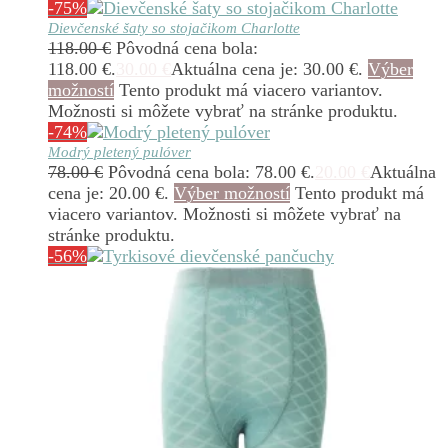
-75%
Dievčenské šaty so stojačikom Charlotte
118.00
€
Pôvodná cena bola:
118.00 €.
30.00
€
Aktuálna cena je: 30.00 €.
Výber
možností
Tento produkt má viacero variantov.
Možnosti si môžete vybrať na stránke produktu.
-74%
Modrý pletený pulóver
78.00
€
Pôvodná cena bola: 78.00 €.
20.00
€
Aktuálna
cena je: 20.00 €.
Výber možností
Tento produkt má
viacero variantov. Možnosti si môžete vybrať na
stránke produktu.
-56%