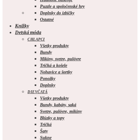
Puzzle a spoločenské hry
Doplnky do izbičky
Ostatné
Knižky
Detská móda
CHLAPCI
Všetky produkty
Bundy
Mikiny, svetre, pulóvre
Tričká a košele
Nohavice a šortky
Ponožky
Doplnky
DIEVČATÁ
Všetky produkty
Bundy, kabáty, saká
Svetre, pulóvre, mikiny
Blúzky a topy
Tričká
Šaty
Sukne