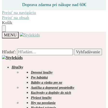
Doprava zdarma pri nákupe nad 60€
Prejsť na navigáciu
Prejsť na obsah
Košík
MENU
Hľadať:
Hľadať:
Vyhľadávanie
Vyhľadávanie
Hračky
Drevené hračky
Pre bábätká
Bábiky a všetko pre ne
0.00
€
0
Autíčka a dopravné prostriedky
Kuchynky a doplnky do nich
Plyšové hračky
Hry na povolania
Hudobné nástroje