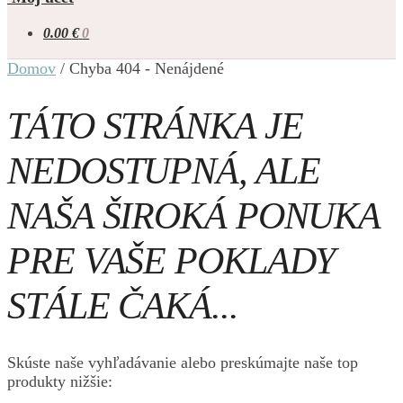
0.00
€
0
Domov
/
Chyba 404 - Nenájdené
TÁTO STRÁNKA JE
NEDOSTUPNÁ, ALE
NAŠA ŠIROKÁ PONUKA
PRE VAŠE POKLADY
STÁLE ČAKÁ...
Skúste naše vyhľadávanie alebo preskúmajte naše top
produkty nižšie: