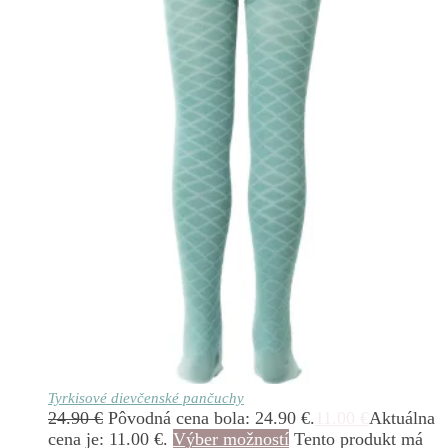
Tyrkisové dievčenské pančuchy
24.90
€
Pôvodná cena bola: 24.90 €.
11.00
€
Aktuálna
cena je: 11.00 €.
Výber možností
Tento produkt má