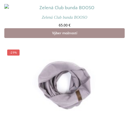
variantov. Možnosti si môžete
vybrať na stránke produktu.
Zelená Club bunda BOOSO
65.00
€
Výber možností
Tento produkt má viacero
variantov. Možnosti si môžete
-29%
vybrať na stránke produktu.