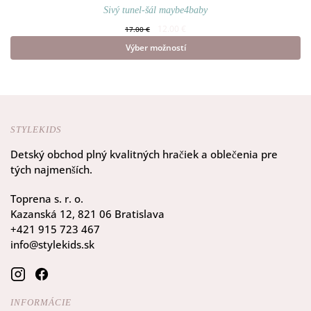
Sivý tunel-šál maybe4baby
Pôvodná
Aktuálna
12.00
€
17.00
€
cena
cena je:
Výber možností
bola:
12.00 €.
17.00 €.
Tento produkt má viacero
variantov. Možnosti si môžete
vybrať na stránke produktu.
STYLEKIDS
Detský obchod plný kvalitných hračiek a oblečenia pre
tých najmenších.
Toprena s. r. o.
Kazanská 12, 821 06 Bratislava
+421 915 723 467
info@stylekids.sk
INFORMÁCIE