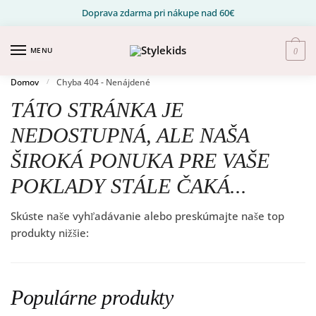
Prejsť na navigáciu
Prejsť na obsah
Doprava zdarma pri nákupe nad 60€
MENU
0
Domov
Chyba 404 - Nenájdené
/
TÁTO STRÁNKA JE
NEDOSTUPNÁ, ALE NAŠA
ŠIROKÁ PONUKA PRE VAŠE
POKLADY STÁLE ČAKÁ...
Skúste naše vyhľadávanie alebo preskúmajte naše top
produkty nižšie:
Populárne produkty