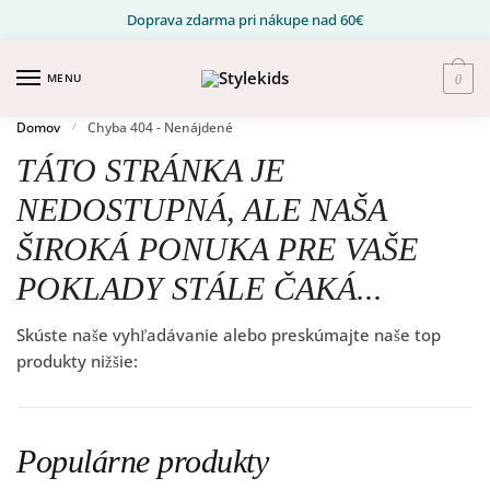
Prejsť na navigáciu
Prejsť na obsah
Doprava zdarma pri nákupe nad 60€
MENU
0
Domov
Chyba 404 - Nenájdené
/
TÁTO STRÁNKA JE
NEDOSTUPNÁ, ALE NAŠA
ŠIROKÁ PONUKA PRE VAŠE
POKLADY STÁLE ČAKÁ...
Skúste naše vyhľadávanie alebo preskúmajte naše top
produkty nižšie:
Populárne produkty