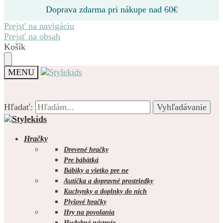
Doprava zdarma pri nákupe nad 60€
Prejsť na navigáciu
Prejsť na obsah
Košík
MENU
Hľadať:
Hľadať:
Vyhľadávanie
Vyhľadávanie
Hračky
Drevené hračky
Pre bábätká
Bábiky a všetko pre ne
0.00
€
0
Autíčka a dopravné prostriedky
Kuchynky a doplnky do nich
Plyšové hračky
Hry na povolania
Hudobné nástroje