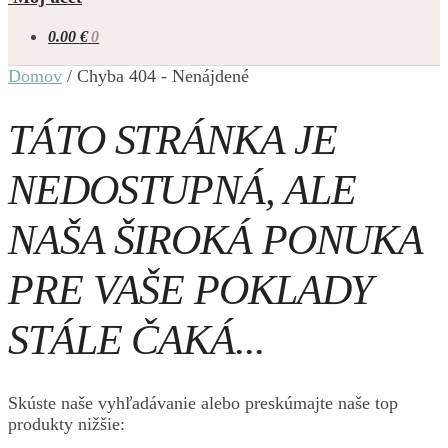
0.00
€
0
Domov
/
Chyba 404 - Nenájdené
TÁTO STRÁNKA JE
NEDOSTUPNÁ, ALE
NAŠA ŠIROKÁ PONUKA
PRE VAŠE POKLADY
STÁLE ČAKÁ...
Skúste naše vyhľadávanie alebo preskúmajte naše top
produkty nižšie: