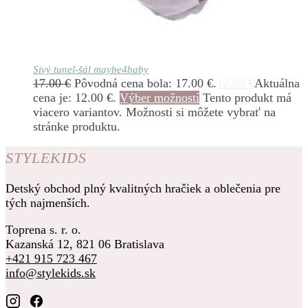
Sivý tunel-šál maybe4baby
17.00
€
Pôvodná cena bola: 17.00 €.
12.00
€
Aktuálna
cena je: 12.00 €.
Výber možností
Tento produkt má
viacero variantov. Možnosti si môžete vybrať na
stránke produktu.
STYLEKIDS
Detský obchod plný kvalitných hračiek a oblečenia pre
tých najmenších.
Toprena s. r. o.
Kazanská 12, 821 06 Bratislava
+421 915 723 467
info@stylekids.sk