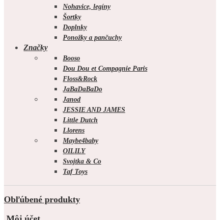
Nohavice, legíny
Šortky
Doplnky
Ponožky a pančuchy
Značky
Booso
Dou Dou et Compagnie Paris
Floss&Rock
JaBaDaBaDo
Janod
JESSIE AND JAMES
Little Dutch
Llorens
Maybe4baby
OILILY
Svojtka & Co
Taf Toys
Obľúbené produkty
Môj účet