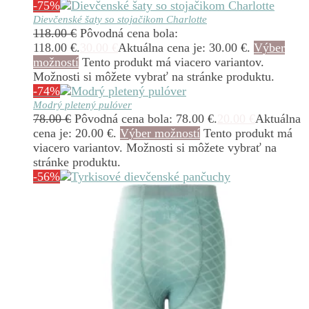
-75%
Dievčenské šaty so stojačikom Charlotte
118.00
€
Pôvodná cena bola:
118.00 €.
30.00
€
Aktuálna cena je: 30.00 €.
Výber
možností
Tento produkt má viacero variantov.
Možnosti si môžete vybrať na stránke produktu.
-74%
Modrý pletený pulóver
78.00
€
Pôvodná cena bola: 78.00 €.
20.00
€
Aktuálna
cena je: 20.00 €.
Výber možností
Tento produkt má
viacero variantov. Možnosti si môžete vybrať na
stránke produktu.
-56%