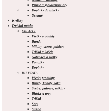
Puzzle a spoločenské hry
Doplnky do izbičky
Ostatné
Knižky
Detská móda
CHLAPCI
Všetky produkty
Bundy
Mikiny, svetre, pulóvre
Tričká a košele
Nohavice a šortky
Ponožky
Doplnky
DIEVČATÁ
Všetky produkty
Bundy, kabáty, saká
Svetre, pulóvre, mikiny
Blúzky a topy
Tričká
Šaty
Sukne