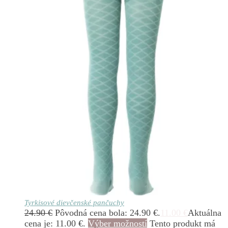
Tyrkisové dievčenské pančuchy
24.90
€
Pôvodná cena bola: 24.90 €.
11.00
€
Aktuálna
cena je: 11.00 €.
Výber možností
Tento produkt má