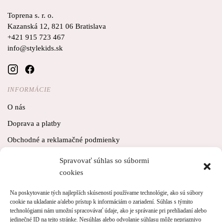
Toprena s. r. o.
Kazanská 12, 821 06 Bratislava
+421 915 723 467
info@stylekids.sk
INFORMÁCIE
O nás
Doprava a platby
Obchodné a reklamačné podmienky
Podmienky ochrany osobných údajov
Spravovať súhlas so súbormi
cookies
Vrátenie tovaru
Na poskytovanie tých najlepších skúseností používame technológie, ako sú súbory
cookie na ukladanie a/alebo prístup k informáciám o zariadení. Súhlas s týmito
technológiami nám umožní spracovávať údaje, ako je správanie pri prehliadaní alebo
ZÁKAZNÍK
jedinečné ID na tejto stránke. Nesúhlas alebo odvolanie súhlasu môže nepriaznivo