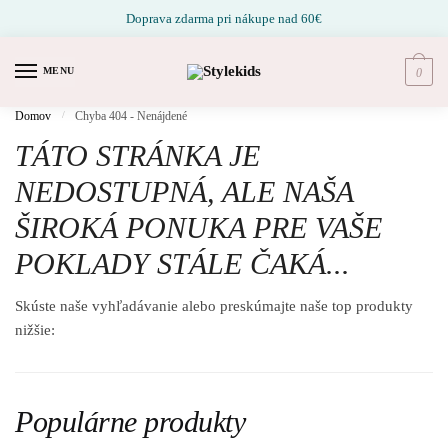
Prejsť na navigáciu
Prejsť na obsah
Doprava zdarma pri nákupe nad 60€
MENU
0
Domov
/
Chyba 404 - Nenájdené
TÁTO STRÁNKA JE
NEDOSTUPNÁ, ALE NAŠA
ŠIROKÁ PONUKA PRE VAŠE
POKLADY STÁLE ČAKÁ...
Skúste naše vyhľadávanie alebo preskúmajte naše top produkty
nižšie:
Populárne produkty