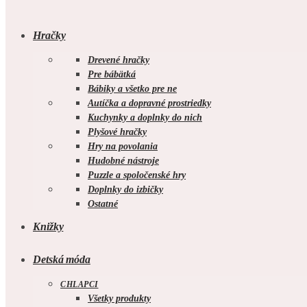
Hračky
Drevené hračky
Pre bábätká
Bábiky a všetko pre ne
Autíčka a dopravné prostriedky
Kuchynky a doplnky do nich
Plyšové hračky
Hry na povolania
Hudobné nástroje
Puzzle a spoločenské hry
Doplnky do izbičky
Ostatné
Knižky
Detská móda
CHLAPCI
Všetky produkty