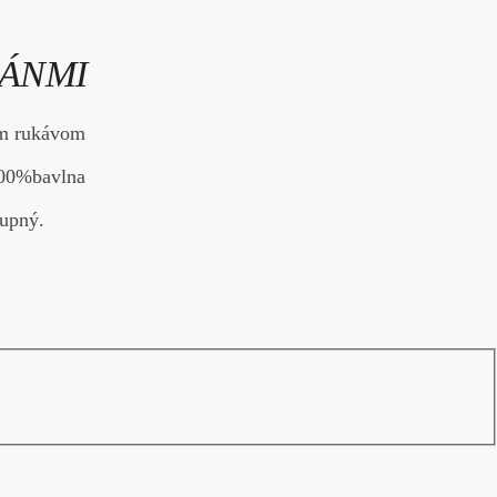
LÁNMI
ým rukávom
100%bavlna
tupný.