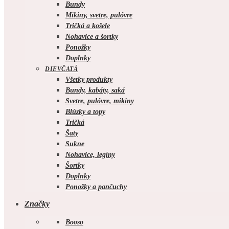
Bundy
Mikiny, svetre, pulóvre
Tričká a košele
Nohavice a šortky
Ponožky
Doplnky
DIEVČATÁ
Všetky produkty
Bundy, kabáty, saká
Svetre, pulóvre, mikiny
Blúzky a topy
Tričká
Šaty
Sukne
Nohavice, legíny
Šortky
Doplnky
Ponožky a pančuchy
Značky
Booso