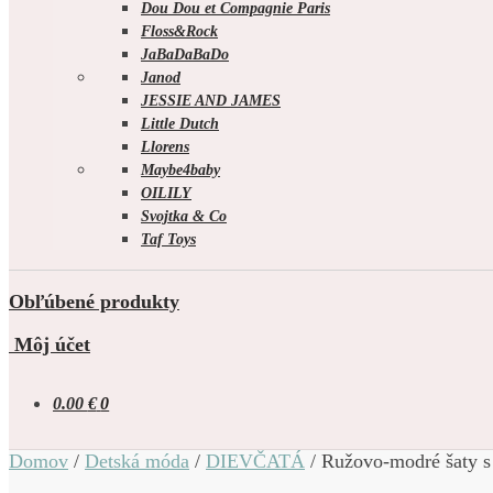
Dou Dou et Compagnie Paris
Floss&Rock
JaBaDaBaDo
Janod
JESSIE AND JAMES
Little Dutch
Llorens
Maybe4baby
OILILY
Svojtka & Co
Taf Toys
Obľúbené produkty
Môj účet
0.00
€
0
Domov
/
Detská móda
/
DIEVČATÁ
/
Ružovo-modré šaty s