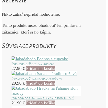
Recenzie
Nikto zatiaľ nepridal hodnotenie.
Tento produkt môžu ohodnotiť len prihlásení
zákazníci, ktorí si ho kúpili.
Súvisiace produkty
Jabadabado Podnos s cupcake
27.90
€
Pridať do košíka
Jabadabado Sada s náradím ružová
29.90
€
Pridať do košíka
Jabadabado Hračka na ťahanie slon ružový
21.90
€
Pridať do košíka