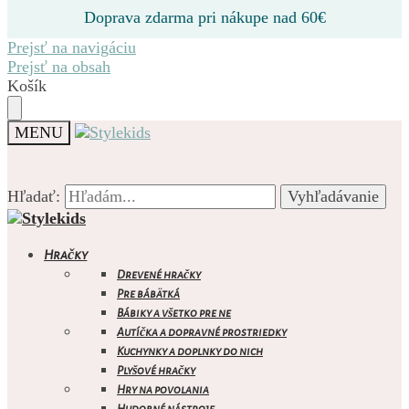
Doprava zdarma pri nákupe nad 60€
Prejsť na navigáciu
Prejsť na obsah
Košík
MENU
Hľadať:
Hľadať:
Vyhľadávanie
Vyhľadávanie
Hračky
Drevené hračky
Pre bábätká
Bábiky a všetko pre ne
0.00
€
0
Autíčka a dopravné prostriedky
Kuchynky a doplnky do nich
Plyšové hračky
Hry na povolania