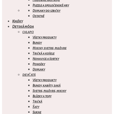
Hudobné nástroje
Puzzle a spoločenské hry
Doplnky do izbičky
Ostatné
Knižky
Detská móda
CHLAPCI
Všetky produkty
Bundy
Mikiny, svetre, pulóvre
Tričká a košele
Nohavice a šortky
Ponožky
Doplnky
DIEVČATÁ
Všetky produkty
Bundy, kabáty, saká
Svetre, pulóvre, mikiny
Blúzky a topy
Tričká
Šaty
Sukne