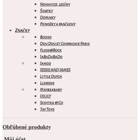
Nohavice, legíny
Šortky
Doplnky
Ponožky a pančuchy
Značky
Booso
Dou Dou et Compagnie Paris
Floss&Rock
JaBaDaBaDo
Janod
JESSIE AND JAMES
Little Dutch
Llorens
Maybe4baby
OILILY
Svojtka & Co
Taf Toys
Obľúbené produkty
Môj účet