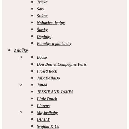
Tričká
Šaty
Sukne
Nohavice, legíny
Šortky
Doplnky
Ponožky a pančuchy
Značky
Booso
Dou Dou et Compagnie Paris
Floss&Rock
JaBaDaBaDo
Janod
JESSIE AND JAMES
Little Dutch
Llorens
Maybe4baby
OILILY
Svojtka & Co