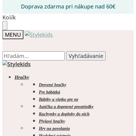
Prejsť
Prejsť
Doprava zdarma pri nákupe nad 60€
na
na
navigáciu
obsah
Košík
MENU
Hľadať:
Hľadať:
Vyhľadávanie
Vyhľadávanie
Hračky
Drevené hračky
Pre bábätká
Bábiky a všetko pre ne
Autíčka a dopravné prostriedky
Kuchynky a doplnky do nich
Plyšové hračky
Hry na povolania
Hudobné nástroje