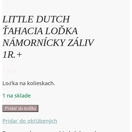
LITTLE DUTCH
ŤAHACIA LOĎKA
NÁMORNÍCKY ZÁLIV
1R.+
6.90
€
Loďka na kolieskach.
1 na sklade
množstvo
Pridať do košíka
LITTLE
Pridať do obľúbených
DUTCH
ŤAHACIA