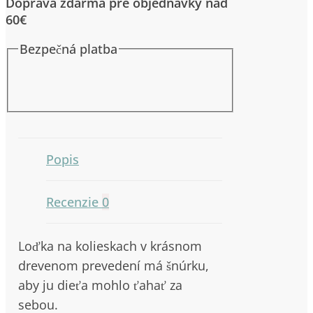
Doprava zdarma pre objednávky nad
LOĎKA
60€
NÁMORNÍCKY
ZÁLIV
Bezpečná platba
1r.+
Popis
Recenzie
0
Loďka na kolieskach v krásnom
drevenom prevedení má šnúrku,
aby ju dieťa mohlo ťahať za
sebou.