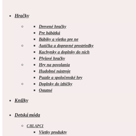
Hračky
Drevené hračky
Pre bábätká
Bábiky a všetko pre ne
Autíčka a dopravné prostriedky
Kuchynky a doplnky do nich
Plyšové hračky
Hry na povolania
Hudobné nástroje
Puzzle a spoločenské hry
Doplnky do izbičky
Ostatné
Knižky
Detská móda
CHLAPCI
Všetky produkty