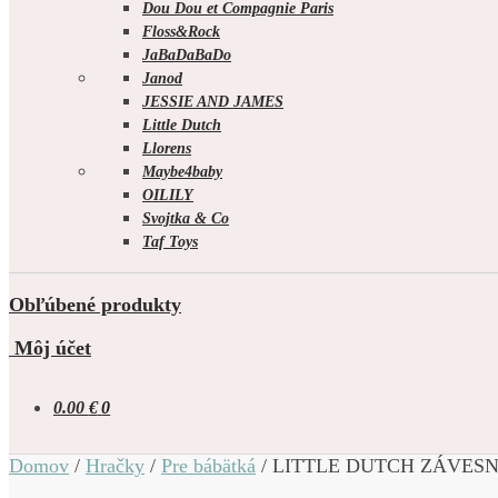
Dou Dou et Compagnie Paris
Floss&Rock
JaBaDaBaDo
Janod
JESSIE AND JAMES
Little Dutch
Llorens
Maybe4baby
OILILY
Svojtka & Co
Taf Toys
Obľúbené produkty
Môj účet
0.00
€
0
Domov
/
Hračky
/
Pre bábätká
/
LITTLE DUTCH ZÁVESN