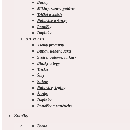
Bundy
Mikiny, svetre, pulóvre
Tričká a košele
Nohavice a šortky
Ponožky
Doplnky
DIEVČATÁ
Všetky produkty
Bundy, kabáty, saká
Svetre, pulóvre, mikiny
Blúzky a topy
Tričká
Šaty
Sukne
Nohavice, legíny
Šortky
Doplnky
Ponožky a pančuchy
Značky
Booso