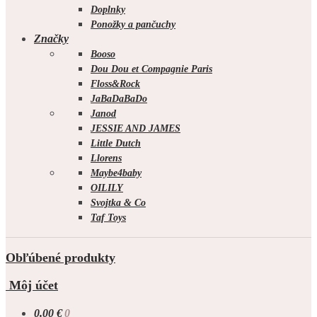
Doplnky
Ponožky a pančuchy
Značky
Booso
Dou Dou et Compagnie Paris
Floss&Rock
JaBaDaBaDo
Janod
JESSIE AND JAMES
Little Dutch
Llorens
Maybe4baby
OILILY
Svojtka & Co
Taf Toys
Obľúbené produkty
Môj účet
0.00
€
0