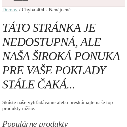
Domov
/
Chyba 404 - Nenájdené
TÁTO STRÁNKA JE
NEDOSTUPNÁ, ALE
NAŠA ŠIROKÁ PONUKA
PRE VAŠE POKLADY
STÁLE ČAKÁ...
Skúste naše vyhľadávanie alebo preskúmajte naše top
produkty nižšie:
Populárne produkty