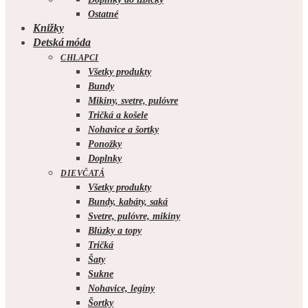
Ostatné
Knižky
Detská móda
CHLAPCI
Všetky produkty
Bundy
Mikiny, svetre, pulóvre
Tričká a košele
Nohavice a šortky
Ponožky
Doplnky
DIEVČATÁ
Všetky produkty
Bundy, kabáty, saká
Svetre, pulóvre, mikiny
Blúzky a topy
Tričká
Šaty
Sukne
Nohavice, legíny
Šortky