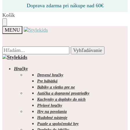
Prejsť
Prejsť
Doprava zdarma pri nákupe nad 60€
na
na
navigáciu
obsah
Košík
MENU
Hľadať:
Hľadať:
Vyhľadávanie
Vyhľadávanie
Hračky
Drevené hračky
Pre bábätká
Bábiky a všetko pre ne
0.00
€
0
Autíčka a dopravné prostriedky
Kuchynky a doplnky do nich
Plyšové hračky
Hry na povolania
Hudobné nástroje
Puzzle a spoločenské hry
Doplnky do izbičky