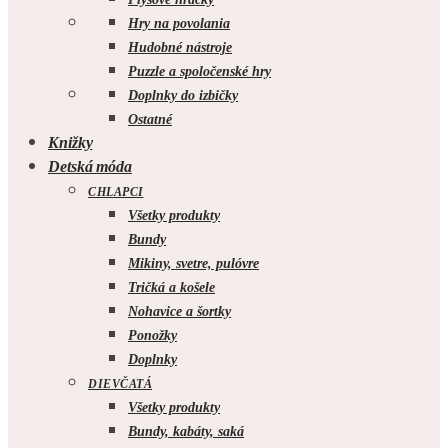
Hry na povolania
Hudobné nástroje
Puzzle a spoločenské hry
Doplnky do izbičky
Ostatné
Knižky
Detská móda
CHLAPCI
Všetky produkty
Bundy
Mikiny, svetre, pulóvre
Tričká a košele
Nohavice a šortky
Ponožky
Doplnky
DIEVČATÁ
Všetky produkty
Bundy, kabáty, saká