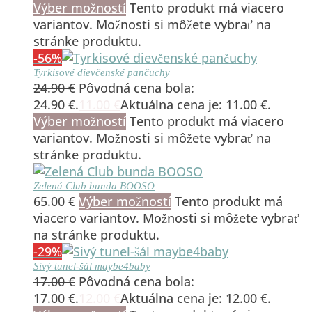
Výber možností
Tento produkt má viacero
variantov. Možnosti si môžete vybrať na
stránke produktu.
-56%
Tyrkisové dievčenské pančuchy
24.90
€
Pôvodná cena bola:
24.90 €.
11.00
€
Aktuálna cena je: 11.00 €.
Výber možností
Tento produkt má viacero
variantov. Možnosti si môžete vybrať na
stránke produktu.
Zelená Club bunda BOOSO
65.00
€
Výber možností
Tento produkt má
viacero variantov. Možnosti si môžete vybrať
na stránke produktu.
-29%
Sivý tunel-šál maybe4baby
17.00
€
Pôvodná cena bola:
17.00 €.
12.00
€
Aktuálna cena je: 12.00 €.