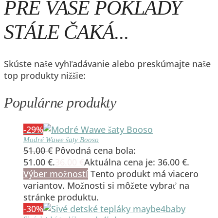
PRE VAŠE POKLADY
STÁLE ČAKÁ...
Skúste naše vyhľadávanie alebo preskúmajte naše
top produkty nižšie:
Populárne produkty
-29%
Modré Wawe šaty Booso
51.00
€
Pôvodná cena bola:
51.00 €.
36.00
€
Aktuálna cena je: 36.00 €.
Výber možností
Tento produkt má viacero
variantov. Možnosti si môžete vybrať na
stránke produktu.
-30%