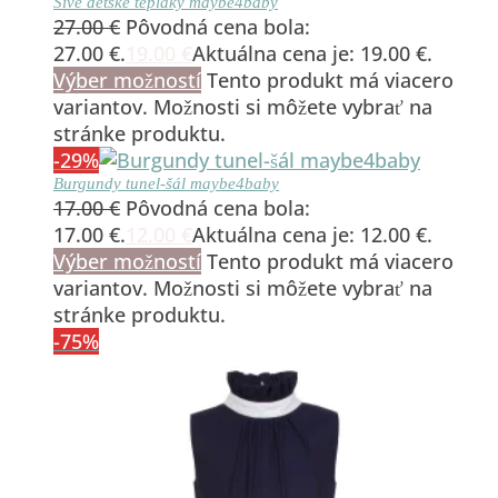
Sivé detské tepláky maybe4baby
27.00
€
Pôvodná cena bola:
27.00 €.
19.00
€
Aktuálna cena je: 19.00 €.
Výber možností
Tento produkt má viacero
variantov. Možnosti si môžete vybrať na
stránke produktu.
-29%
Burgundy tunel-šál maybe4baby
17.00
€
Pôvodná cena bola:
17.00 €.
12.00
€
Aktuálna cena je: 12.00 €.
Výber možností
Tento produkt má viacero
variantov. Možnosti si môžete vybrať na
stránke produktu.
-75%