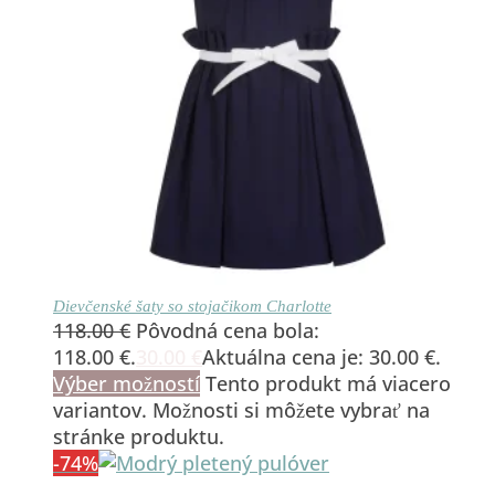
Dievčenské šaty so stojačikom Charlotte
118.00
€
Pôvodná cena bola:
118.00 €.
30.00
€
Aktuálna cena je: 30.00 €.
Výber možností
Tento produkt má viacero
variantov. Možnosti si môžete vybrať na
stránke produktu.
-74%