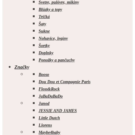
Svetre, pulóvre, mikiny
Blúzky a topy
Tričká
Šaty
Sukne
Nohavice, legíny
Šortky
Doplnky
Ponožky a pančuchy
Značky
Booso
Dou Dou et Compagnie Paris
Floss&Rock
JaBaDaBaDo
Janod
JESSIE AND JAMES
Little Dutch
Llorens
Maybe4baby