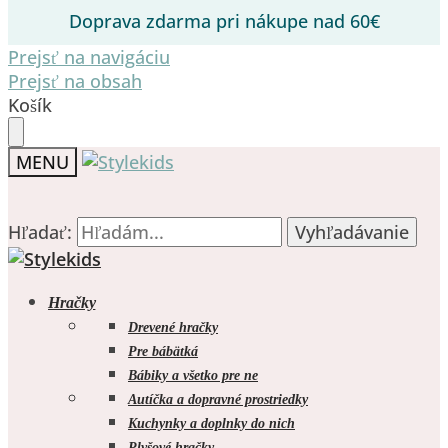
Doprava zdarma pri nákupe nad 60€
Prejsť na navigáciu
Prejsť na obsah
Košík
MENU
Hľadať:
Hľadať:
Vyhľadávanie
Vyhľadávanie
Hračky
Drevené hračky
Pre bábätká
Bábiky a všetko pre ne
0.00
€
0
Autíčka a dopravné prostriedky
Kuchynky a doplnky do nich
Plyšové hračky